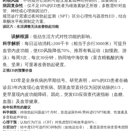
药物风险
：不明成分壮阳药可能含激素或神经抑制剂，加重病情；
病因复杂性
：仅不足10%的ED患者为雄激素缺乏所致，多数需针对血
管、神经或心理病因治疗。
规范诊疗需通过夜间勃起监测（NPT）区分心理性与器质性ED，结合
睾酮水平检测制定方案。
误区六：生活调整无法改善勃起功能
误解根源
：低估生活方式对性功能的影响。
科学解析
：每日运动消耗≥200千卡（相当于步行3000米）可提升
血管内皮功能，使ED风险降低70%。推荐有氧运动（如慢跑、游
泳）每周3次，每次30分钟，协同地中海饮食（富含精氨酸的海
鱼、坚果）可显著改善勃起硬度。
正视ED的预警价值
ED常是全身疾病的早期信号。研究表明，40%的ED患者在确
诊后3年内发现心血管疾病。阴茎血管直径仅为冠状动脉的1/3，
更早显现内皮功能障碍。因此，突发ED应筛查代谢指标（血糖、
血脂）及血管健康。
给年轻男性的建议
科学就医
：持续勃起问题超3个月时，首选泌尿外科/男科进行NPT检测、性激素及
多普勒超声评估；
心理干预
：认知行为疗法（CBT）对焦虑型ED有效率超80%；
分层治疗
：轻中度ED可选PDE5抑制剂（如他达拉非），重度器质性病变需考虑阴