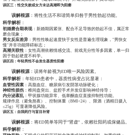
误区三：性交失败或女方未达高潮即为阳痿
误解根源
：将性生活不和谐简单归咎于男性勃起功能。
科学解析
：
初婚磨合期表现
：新婚期因紧张、配合不足导致的勃起不佳，属正常
磨合现象；
男女反应差异
：男性性唤起速度快于女性是普遍生理现象，"男快女
慢"并非功能障碍标志；
高潮关联性
：女性高潮依赖情感交流、前戏充分性等多因素，单一归
因于勃起硬度不科学。
误区四：年轻男性不会发生器质性阳痿
误解根源
：误将年龄视为ED唯一风险因素。
科学解析
：年轻ED患者中，器质性病变占比显著：
血管性因素
：高脂血症、糖尿病引发阴茎动脉硬化；
神经性损伤
：椎间盘突出、盆腔手术并发症影响神经传导；
内分泌紊乱
：甲状腺功能异常、低睾酮血症直接抑制性功能。
规律作息（避免熬夜）、控制体重（BMI<24）、限酒（酒精日摄入
≤25g）可显著降低风险。
误区五：自我药疗与盲目补肾
误解根源
：将ED简单等同于"肾虚"，依赖壮阳药或保健品。
科学解析
：