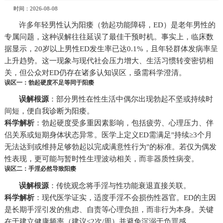
时间：2026-08-08
许多年轻男性认为阳痿（勃起功能障碍，ED）是老年男性的
专属问题，这种误解往往延误了最佳干预时机。事实上，临床数
据显示，20岁以上男性ED发生率已达0.1%，且年轻群体发病率呈
上升趋势。这一现象与现代社会压力增大、生活习惯转变密切相
关，但公众对ED仍存在诸多认知误区，亟需科学澄清。
误区一：勃起硬度不足等同于阳痿
误解根源
：部分男性在性生活中偶尔出现勃起不坚或持续时
间短，便自我诊断为阳痿。
科学解析
：勃起硬度受多重因素影响，包括疲劳、心理压力、伴
侣关系或短期身体状态异常。医学上定义ED需满足"持续≥3个月
无法达到或维持足够勃起以完成满意性行为"的标准。若仅为偶发
性表现，更可能与暂时性生理波动相关，而非器质性病变。
误区二：手淫必然导致阳痿
误解根源
：传统观念将手淫与性功能衰退直接关联。
科学解析
：现代医学证实，适度手淫不会损伤性器官。ED的主因
是长期手淫引发的焦虑、自责等心理负担，而非行为本身。关键
在于建立健康频率（建议≤2次/周）并避免沉溺于负罪感。