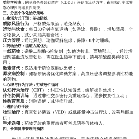
功能学检查
：阴茎彩色多普勒超声（CDDU）评估血流动力学，夜间勃起测试鉴
别心理性与器质性病变。
三、分层个体化治疗策略
1.
生活方式干预：基础防线
戒除风险行为
：严格戒烟限酒，避免熬夜；
运动与饮食
：每日30分钟有氧运动（如游泳、慢跑），增加蔬果、全
谷物摄入，减少高脂高糖食物；
压力管理
：通过冥想、瑜伽缓解焦虑，保障7-8小时睡眠。
2.
药物治疗：循证方案优先
一线药物
：磷酸二酯酶-5抑制剂（如他达拉非、西地那非），通过增
强阴茎血流改善勃起，需在医生指导下使用，禁与硝酸酯类药物联
用；
激素替代
：仅适用于确诊睾酮缺乏者；
原发病控制
：如糖尿病者优化降糖方案，高血压患者调整影响性功能
的药物。
3.
心理与行为疗法：打破恶性循环
认知行为治疗（CBT）
：纠正性认知偏差，缓解操作焦虑；
伴侣协同训练
：通过非性交亲密行为重建信心，逐步恢复性互动；
性教育普及
：消除误解，减轻病耻感。
4.
进阶治疗手段
物理治疗
：真空勃起装置（VED）或低能量冲击波疗法，改善局部血
供；
手术选项
：药物无效的重度患者可考虑阴茎假体植入。
四、长期健康管理与预防