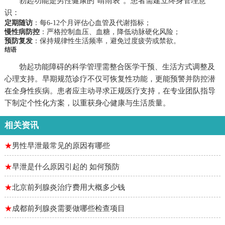
勃起功能是男性健康的"晴雨表"。患者需建立终身管理意
识：
定期随访
：每6-12个月评估心血管及代谢指标；
慢性病防控
：严格控制血压、血糖，降低动脉硬化风险；
预防复发
：保持规律性生活频率，避免过度疲劳或禁欲。
结语
勃起功能障碍的科学管理需整合医学干预、生活方式调整及
心理支持。早期规范诊疗不仅可恢复性功能，更能预警并防控潜
在全身性疾病。患者应主动寻求正规医疗支持，在专业团队指导
下制定个性化方案，以重获身心健康与生活质量。
相关资讯
★
男性早泄最常见的原因有哪些
★
早泄是什么原因引起的 如何预防
★
北京前列腺炎治疗费用大概多少钱
★
成都前列腺炎需要做哪些检查项目