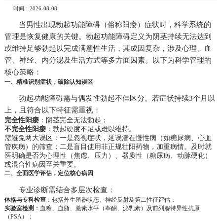
时间：2026-08-08
当男性出现勃起功能障碍（俗称阳痿）症状时，科学系统的
管理是恢复健康的关键。勃起功能障碍定义为阴茎持续无法达到
或维持足够勃起以完成满意性生活，其成因复杂，涉及心理、血
管、神经、内分泌及生活方式等多方面因素。以下为科学管理的
核心策略：
一、精准识别症状，破除认知误区
勃起功能障碍需与偶发性勃起不佳区分。若症状持续3个月以
上，且符合以下特征需重视：
完全性阳痿
：阴茎完全无法勃起；
不完全性阳痿
：勃起硬度不足或难以维持。
需避免两大误区：一是忽视症状，延误潜在慢性病（如糖尿病、心血
管疾病）的筛查；二是盲目使用非正规壮阳药物，加重病情。及时就
医明确是否为心理性（焦虑、压力）、器质性（糖尿病、动脉硬化）
或混合性病因至关重要。
二、全面医学评估，定位核心病因
专业诊断需结合多层次检查：
体格与专科检查
：包括外生殖器状态、神经反射及第二性征评估；
实验室检测
：血糖、血脂、激素水平（睾酮、泌乳素）及前列腺特异性抗原
（PSA）；