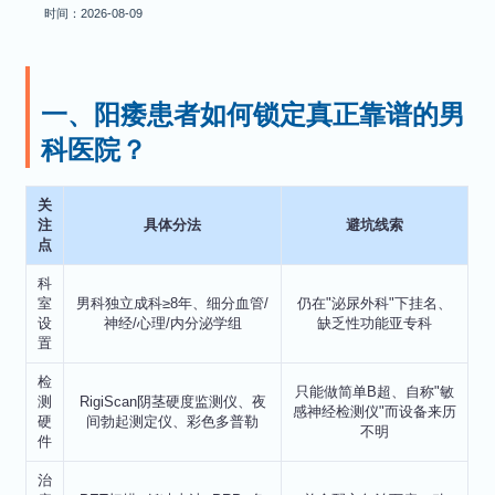
时间：2026-08-09
一、阳痿患者如何锁定真正靠谱的男
科医院？
关
注
具体分法
避坑线索
点
科
室
男科独立成科≥8年、细分血管/
仍在"泌尿外科"下挂名、
设
神经/心理/内分泌学组
缺乏性功能亚专科
置
检
只能做简单B超、自称"敏
测
RigiScan阴茎硬度监测仪、夜
感神经检测仪"而设备来历
硬
间勃起测定仪、彩色多普勒
不明
件
治