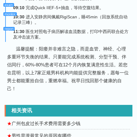
09:10
完成Quick IIEF-5+抽血，等待空腹结果。
10:30
进入安静房间佩戴RigiScan，睡45min（回放系统自动
记录三峰）。
11:30
医生对照电子病历解读血流数据，打印中西药联合处方
及冲击波方案。
温馨提醒：阳痿并非难言之隐，而是血管、神经、心理
多重环节失衡的结果。只要能完成系统检测、分型干预、伴
侣同行，60%-80%患者可在12个月内恢复满意性生活。若您
在昆明，以上7家正规男科机构均能提供完整服务，愿每一位
男士都能重拾自信，重燃幸福。祝早日找回那个健康的自
己！
相关资讯
★
广州包皮过长手术费用需要多少钱
★
男性早泄最常见的原因有哪些