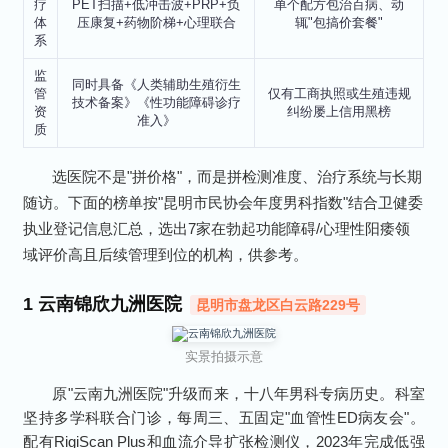
疗
PET扫描+低冲击波+PRP+负
单个配方包治百病、动
体
压康复+药物阶梯+心理联合
辄"包搞价套餐"
系
监
同时具备《人类辅助生殖衍生
管
仅有工商执照或生殖违规
技术备案》《性功能障碍诊疗
资
纠纷屡上信用黑榜
准入》
质
选医院不是"拼价格"，而是拼检测准度、治疗系统与长期
随访。下面的榜单按"昆明市民协会年度男科指数"结合卫健委
执业登记信息汇总，选出7家在勃起功能障碍/心理性阳痿领
域评价高且后续管理到位的机构，供参考。
1
云南锦欣九洲医院
昆明市盘龙区白云路229号
实景拍摄示意
原"云南九洲医院"升级而来，十八年男科专病历史。科室
坚持多学科联合门诊，每周三、五固定"血管性ED病友会"。
配有RigiScan Plus和血流介导扩张检测仪，2023年完成低强