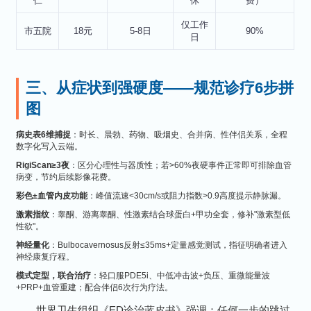
仁
休
费）
仅工作
市五院
18元
5-8日
90%
日
三、从症状到强硬度——规范诊疗6步拼
图
病史表6维捕捉
：时长、晨勃、药物、吸烟史、合并病、性伴侣关系，全程
数字化写入云端。
RigiScan≥3夜
：区分心理性与器质性；若>60%夜硬事件正常即可排除血管
病变，节约后续影像花费。
彩色±血管内皮功能
：峰值流速<30cm/s或阻力指数>0.9高度提示静脉漏。
激素指纹
：睾酮、游离睾酮、性激素结合球蛋白+甲功全套，修补"激素型低
性欲"。
神经量化
：Bulbocavernosus反射≤35ms+定量感觉测试，指征明确者进入
神经康复疗程。
模式定型，联合治疗
：轻口服PDE5i、中低冲击波+负压、重微能量波
+PRP+血管重建；配合伴侣6次行为疗法。
世界卫生组织《ED诊治蓝皮书》强调：任何一步的跳过