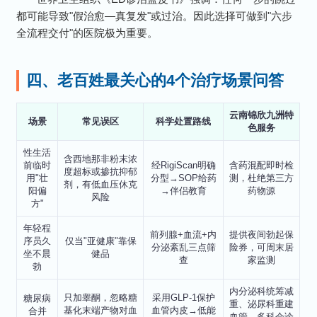
都可能导致"假治愈—真复发"或过治。因此选择可做到"六步
全流程交付"的医院极为重要。
四、老百姓最关心的4个治疗场景问答
云南锦欣九洲特
场景
常见误区
科学处置路线
色服务
性生活
含西地那非粉末浓
前临时
经RigiScan明确
含药混配即时检
度超标或掺抗抑郁
用"壮
分型→SOP给药
测，杜绝第三方
剂，有低血压休克
阳偏
→伴侣教育
药物源
风险
方"
年轻程
前列腺+血流+内
提供夜间勃起保
序员久
仅当"亚健康"靠保
分泌紊乱三点筛
险券，可周末居
坐不晨
健品
查
家监测
勃
内分泌科统筹减
只加睾酮，忽略糖
采用GLP-1保护
糖尿病
重、泌尿科重建
基化末端产物对血
血管内皮→低能
合并
血管，多科会诊