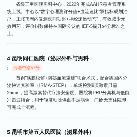
省级三甲医院男科中心，2022年完成AAHR患者管理系
统上线。中心以"数字心理测评分值+血流速比"双指标规划治
疗，主张"8周内复测夜间勃起+神经递质动态"，有效减少无
效用药，评价指数保持在国际公认的IIEF-5提升≥4分标准之
上。
4
昆明同仁医院（泌尿外科与男科
海源中路57号
)
首创"筋膜松解+阴茎血流重建"联合术式，配合德国内分
泌快速实验室（IRMA-STEP），单场检测8项激素只需
25min，提高激素替代疗法安全度。医院将PRP分离机与低能
冲击波结合，用于轻度动脉供血不足病例，门诊无需住院即
可完成全流程。
5
昆明市第五人民医院（泌尿外科）