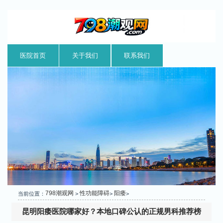
医院首页
关于我们
联系我们
798潮观网
性功能障碍
阳痿
当前位置：
>
>
>
昆明阳痿医院哪家好？本地口碑公认的正规男科推荐榜