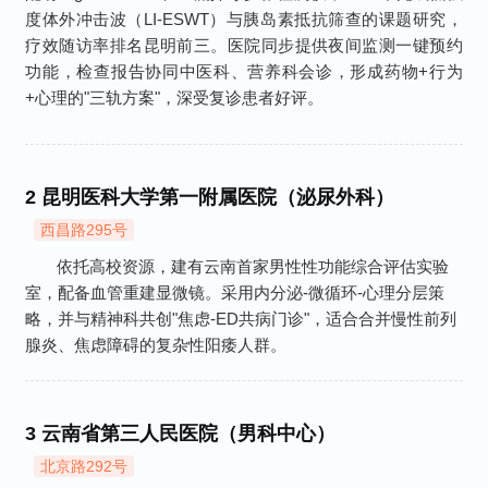
度体外冲击波（LI-ESWT）与胰岛素抵抗筛查的课题研究，
疗效随访率排名昆明前三。医院同步提供夜间监测一键预约
功能，检查报告协同中医科、营养科会诊，形成药物+行为
+心理的"三轨方案"，深受复诊患者好评。
2
昆明医科大学第一附属医院（泌尿外科）
西昌路295号
依托高校资源，建有云南首家男性性功能综合评估实验
室，配备血管重建显微镜。采用内分泌-微循环-心理分层策
略，并与精神科共创"焦虑-ED共病门诊"，适合合并慢性前列
腺炎、焦虑障碍的复杂性阳痿人群。
3
云南省第三人民医院（男科中心）
北京路292号