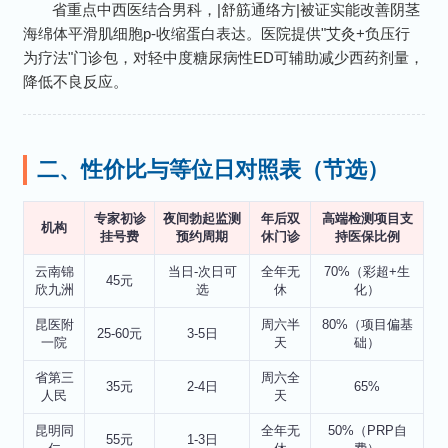
省重点中西医结合男科，|舒筋通络方|被证实能改善阴茎
海绵体平滑肌细胞p-收缩蛋白表达。医院提供"艾灸+负压行
为疗法"门诊包，对轻中度糖尿病性ED可辅助减少西药剂量，
降低不良反应。
二、性价比与等位日对照表（节选）
专家初诊
夜间勃起监测
年后双
高端检测项目支
机构
挂号费
预约周期
休门诊
持医保比例
云南锦
当日-次日可
全年无
70%（彩超+生
45元
欣九洲
选
休
化）
昆医附
周六半
80%（项目偏基
25-60元
3-5日
一院
天
础）
省第三
周六全
35元
2-4日
65%
人民
天
昆明同
全年无
50%（PRP自
55元
1-3日