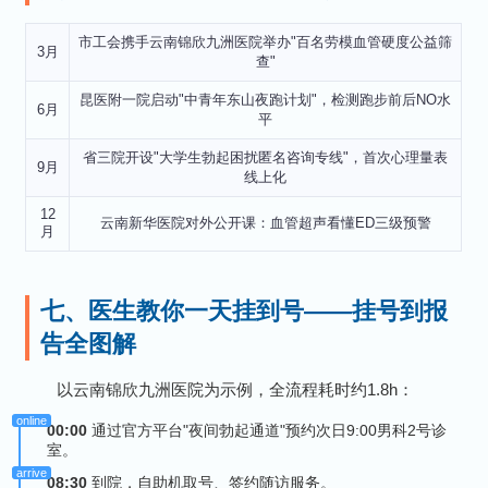
市工会携手云南锦欣九洲医院举办"百名劳模血管硬度公益筛
3月
查"
昆医附一院启动"中青年东山夜跑计划"，检测跑步前后NO水
6月
平
省三院开设"大学生勃起困扰匿名咨询专线"，首次心理量表
9月
线上化
12
云南新华医院对外公开课：血管超声看懂ED三级预警
月
七、医生教你一天挂到号——挂号到报
告全图解
以云南锦欣九洲医院为示例，全流程耗时约1.8h：
00:00
通过官方平台"夜间勃起通道"预约次日9:00男科2号诊
室。
08:30
到院，自助机取号、签约随访服务。