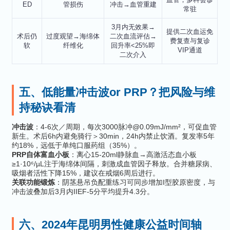
ED
管损伤
冲击→血管重建
常驻
3月内无效果→
提供二次血运免
术后仍
过度观望→海绵体
二次血流评估→
费复查与复诊
软
纤维化
回升率<25%即
VIP通道
二次介入
五、低能量冲击波or PRP？把风险与维
持秘诀看清
冲击波
：4-6次／周期，每次3000脉冲@0.09mJ/mm²，可促血管
新生。术后6h内避免骑行＞30min，24h内禁止饮酒。复发率5年
约18%，远低于单纯口服药组（35%）。
PRP自体富血小板
：离心15-20ml静脉血→高激活态血小板
≥1·10⁶/µL注于海绵体间隔，刺激成血管因子释放。合并糖尿病、
吸烟者活性下降15%，建议在戒烟6周后进行。
关联功能锻炼
：阴茎悬吊负配重练习可同步增加I型胶原密度，与
冲击波叠加后3月内IIEF-5分平均提升4.3分。
六、2024年昆明男性健康公益时间轴