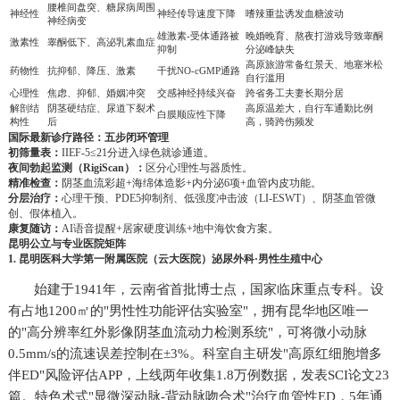
腰椎间盘突、糖尿病周围
神经性
神经传导速度下降
嗜辣重盐诱发血糖波动
神经病变
雄激素-受体通路被
晚婚晚育、熬夜打游戏导致睾酮
激素性
睾酮低下、高泌乳素血症
抑制
分泌峰缺失
高原旅游常备红景天、地塞米松
药物性
抗抑郁、降压、激素
干扰NO-cGMP通路
自行滥用
心理性
焦虑、抑郁、婚姻冲突
交感神经持续兴奋
跨省务工夫妻长期分居
解剖结
阴茎硬结症、尿道下裂术
高原温差大，自行车通勤比例
白膜顺应性下降
构性
后
高，骑跨伤频发
国际最新诊疗路径：五步闭环管理
初筛量表：
IIEF-5≤21分进入绿色就诊通道。
夜间勃起监测（RigiScan）：
区分心理性与器质性。
精准检查：
阴茎血流彩超+海绵体造影+内分泌6项+血管内皮功能。
分层治疗：
心理干预、PDE5抑制剂、低强度冲击波（LI-ESWT）、阴茎血管微
创、假体植入。
康复随访：
AI语音提醒+居家硬度训练+地中海饮食方案。
昆明公立与专业医院矩阵
1. 昆明医科大学第一附属医院（云大医院）泌尿外科·男性生殖中心
始建于1941年，云南省首批博士点，国家临床重点专科。设
有占地1200㎡的"男性性功能评估实验室"，拥有昆华地区唯一
的"高分辨率红外影像阴茎血流动力检测系统"，可将微小动脉
0.5mm/s的流速误差控制在±3%。科室自主研发"高原红细胞增多
伴ED"风险评估APP，上线两年收集1.8万例数据，发表SCI论文23
篇。特色术式"显微深动脉-背动脉吻合术"治疗血管性ED，5年通