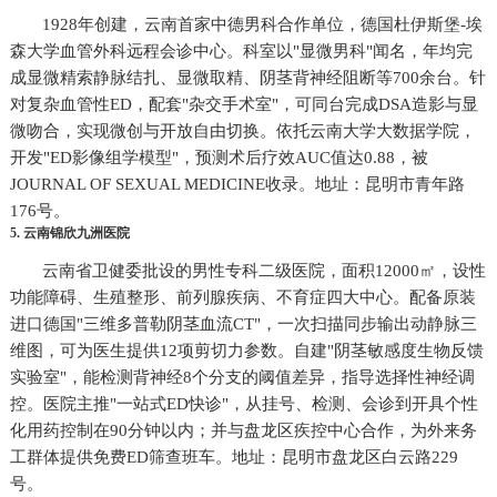
1928年创建，云南首家中德男科合作单位，德国杜伊斯堡-埃
森大学血管外科远程会诊中心。科室以"显微男科"闻名，年均完
成显微精索静脉结扎、显微取精、阴茎背神经阻断等700余台。针
对复杂血管性ED，配套"杂交手术室"，可同台完成DSA造影与显
微吻合，实现微创与开放自由切换。依托云南大学大数据学院，
开发"ED影像组学模型"，预测术后疗效AUC值达0.88，被
JOURNAL OF SEXUAL MEDICINE收录。地址：昆明市青年路
176号。
5. 云南锦欣九洲医院
云南省卫健委批设的男性专科二级医院，面积12000㎡，设性
功能障碍、生殖整形、前列腺疾病、不育症四大中心。配备原装
进口德国"三维多普勒阴茎血流CT"，一次扫描同步输出动静脉三
维图，可为医生提供12项剪切力参数。自建"阴茎敏感度生物反馈
实验室"，能检测背神经8个分支的阈值差异，指导选择性神经调
控。医院主推"一站式ED快诊"，从挂号、检测、会诊到开具个性
化用药控制在90分钟以内；并与盘龙区疾控中心合作，为外来务
工群体提供免费ED筛查班车。地址：昆明市盘龙区白云路229
号。