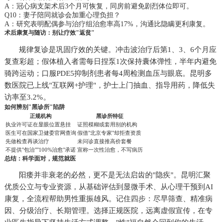
A：冠心病支架术后3个月可恢复，同房前避免剧烈体位即可。
Q10：妻子陪同就诊会加重心理负担？
A：研究表明配偶参与治疗组治愈率高17%，沟通比隐瞒更利康复。
术后康复与随访：别让疗效"返贫"
规律复诊是巩固疗效的关键。冲击波治疗后第1、3、6个月应
复查彩超；假体植入者需每日捏泵1次保持囊体弹性，半年内避免
骑跨运动；口服PDE5抑制剂患者每4周检测血压与眼底。昆明多
数医院已上线"互联网+护理"，护士上门抽血、指导用药，降低失
访率至3.2%。
如何辨别"黑诊所"陷阱
正规机构
黑诊所特征
执业许可证在显眼位置悬挂
证照模糊或套用别的机构
医生可在国家卫健委官网查询
假借"北京专家"却拒查资质
先做检查再谈治疗
未问诊直接推高价套餐
不提供"包治""100%治愈"承诺
宣称一次性治愈，不写病历
总结：科学面对，规范就医
阳痿并非衰老的必然，更不是无法启齿的"隐疾"。昆明汇聚
优质公立与专业资源，从基础评估到显微手术、从心理干预到AI
康复，全流程帮助男性重振雄风。记住四步：尽早筛查、精准病
因、分级治疗、长期管理。选择正规医院，远离虚假宣传，在专