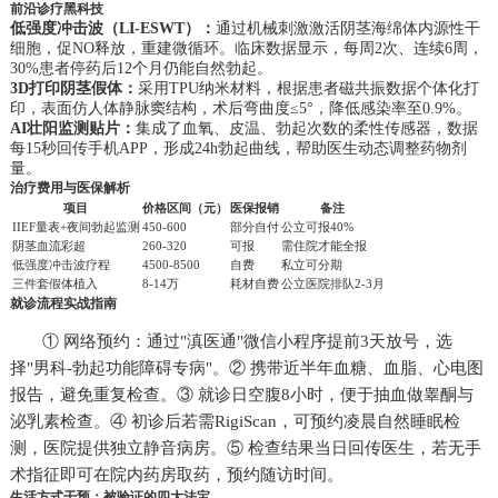
前沿诊疗黑科技
低强度冲击波（LI-ESWT）：
通过机械刺激激活阴茎海绵体内源性干
细胞，促NO释放，重建微循环。临床数据显示，每周2次、连续6周，
30%患者停药后12个月仍能自然勃起。
3D打印阴茎假体：
采用TPU纳米材料，根据患者磁共振数据个体化打
印，表面仿人体静脉窦结构，术后弯曲度≤5°，降低感染率至0.9%。
AI壮阳监测贴片：
集成了血氧、皮温、勃起次数的柔性传感器，数据
每15秒回传手机APP，形成24h勃起曲线，帮助医生动态调整药物剂
量。
治疗费用与医保解析
项目
价格区间（元）
医保报销
备注
IIEF量表+夜间勃起监测
450-600
部分自付
公立可报40%
阴茎血流彩超
260-320
可报
需住院才能全报
低强度冲击波疗程
4500-8500
自费
私立可分期
三件套假体植入
8-14万
耗材自费
公立医院排队2-3月
就诊流程实战指南
① 网络预约：通过"滇医通"微信小程序提前3天放号，选
择"男科-勃起功能障碍专病"。② 携带近半年血糖、血脂、心电图
报告，避免重复检查。③ 就诊日空腹8小时，便于抽血做睾酮与
泌乳素检查。④ 初诊后若需RigiScan，可预约凌晨自然睡眠检
测，医院提供独立静音病房。⑤ 检查结果当日回传医生，若无手
术指征即可在院内药房取药，预约随访时间。
生活方式干预：被验证的四大法宝