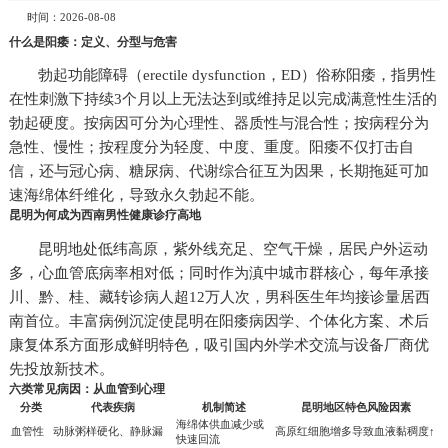
时间：2026-08-08
什么是阳痿：定义、分型与危害
勃起功能障碍（erectile dysfunction，ED）俗称阳痿，指男性
在性刺激下持续3个月以上无法达到或维持足以完成满意性生活的
勃起硬度。按病因可分为心理性、器质性与混合性；按病程分为
急性、慢性；按程度分为轻度、中度、重度。阳痿不仅打击自
信，还与冠心病、糖尿病、代谢综合征互为因果，长期拖延可加
速海绵体纤维化，导致永久勃起不能。
昆明为何成为西南男性健康诊疗高地
昆明地处低纬高原，紫外线充足、空气干燥，居民户外运动
多，心血管底病率相对低；同时作为滇中城市群核心，每年承接
川、黔、桂、藏转诊病人超12万人次，男科医生年均接诊量居西
南首位。丰富病例沉淀使昆明在阳痿病因学、个体化方案、术后
康复体系方面形成鲜明特色，吸引国内外学术交流与设备厂商优
先投放新技术。
六类常见病因：从血管到心理
分类
代表疾病
机制简述
昆明地区特色风险因素
海绵体供血减少或
血管性
动脉粥样硬化、静脉漏
高原红细胞增多导致血液黏稠度↑
快速回流