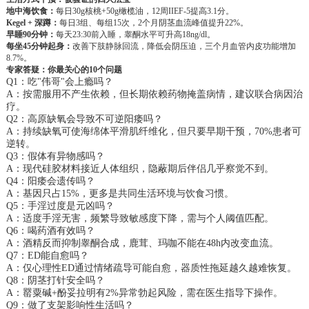
地中海饮食：
每日30g核桃+50g橄榄油，12周IIEF-5提高3.1分。
Kegel + 深蹲：
每日3组、每组15次，2个月阴茎血流峰值提升22%。
早睡90分钟：
每天23:30前入睡，睾酮水平可升高18ng/dl。
每坐45分钟起身：
改善下肢静脉回流，降低会阴压迫，三个月血管内皮功能增加
8.7%。
专家答疑：你最关心的10个问题
Q1：吃"伟哥"会上瘾吗？
A：按需服用不产生依赖，但长期依赖药物掩盖病情，建议联合病因治
疗。
Q2：高原缺氧会导致不可逆阳痿吗？
A：持续缺氧可使海绵体平滑肌纤维化，但只要早期干预，70%患者可
逆转。
Q3：假体有异物感吗？
A：现代硅胶材料接近人体组织，隐蔽期后伴侣几乎察觉不到。
Q4：阳痿会遗传吗？
A：基因只占15%，更多是共同生活环境与饮食习惯。
Q5：手淫过度是元凶吗？
A：适度手淫无害，频繁导致敏感度下降，需与个人阈值匹配。
Q6：喝药酒有效吗？
A：酒精反而抑制睾酮合成，鹿茸、玛咖不能在48h内改变血流。
Q7：ED能自愈吗？
A：仅心理性ED通过情绪疏导可能自愈，器质性拖延越久越难恢复。
Q8：阴茎打针安全吗？
A：罂粟碱+酚妥拉明有2%异常勃起风险，需在医生指导下操作。
Q9：做了支架影响性生活吗？