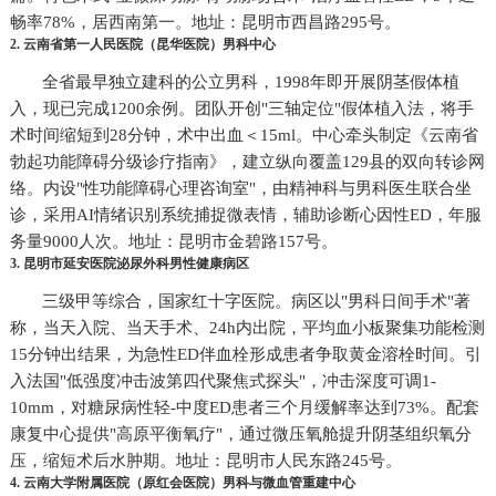
畅率78%，居西南第一。地址：昆明市西昌路295号。
2. 云南省第一人民医院（昆华医院）男科中心
全省最早独立建科的公立男科，1998年即开展阴茎假体植
入，现已完成1200余例。团队开创"三轴定位"假体植入法，将手
术时间缩短到28分钟，术中出血＜15ml。中心牵头制定《云南省
勃起功能障碍分级诊疗指南》，建立纵向覆盖129县的双向转诊网
络。内设"性功能障碍心理咨询室"，由精神科与男科医生联合坐
诊，采用AI情绪识别系统捕捉微表情，辅助诊断心因性ED，年服
务量9000人次。地址：昆明市金碧路157号。
3. 昆明市延安医院泌尿外科男性健康病区
三级甲等综合，国家红十字医院。病区以"男科日间手术"著
称，当天入院、当天手术、24h内出院，平均血小板聚集功能检测
15分钟出结果，为急性ED伴血栓形成患者争取黄金溶栓时间。引
入法国"低强度冲击波第四代聚焦式探头"，冲击深度可调1-
10mm，对糖尿病性轻-中度ED患者三个月缓解率达到73%。配套
康复中心提供"高原平衡氧疗"，通过微压氧舱提升阴茎组织氧分
压，缩短术后水肿期。地址：昆明市人民东路245号。
4. 云南大学附属医院（原红会医院）男科与微血管重建中心