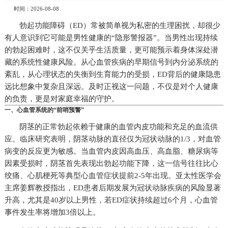
时间：2026-08-08
勃起功能障碍（ED）常被简单视为私密的生理困扰，却很少
有人意识到它可能是男性健康的“隐形警报器”。当男性出现持续
的勃起困难时，这不仅关乎生活质量，更可能预示着身体深处潜
藏的系统性健康风险。从心血管疾病的早期信号到内分泌系统的
紊乱，从心理状态的失衡到生育能力的受损，ED背后的健康隐患
远比想象中复杂且深远。及时正视这一问题，不仅是对个人健康
的负责，更是对家庭幸福的守护。
一、心血管系统的“前哨预警”
阴茎的正常勃起依赖于健康的血管内皮功能和充足的血流供
应。临床研究表明，阴茎动脉的直径仅为冠状动脉的1/3，对血管
病变的反应更为敏感。当血管内皮因高血压、高血脂、糖尿病等
因素受损时，阴茎首先表现出勃起功能下降，这一信号往往比心
绞痛、心肌梗死等典型心血管症状提前2-5年出现。亚太性医学会
主席姜辉教授指出，ED患者后期发展为冠状动脉疾病的风险显著
升高，尤其是40岁以上男性，若ED症状持续超过6个月，心血管
事件发生率将增加3倍以上。