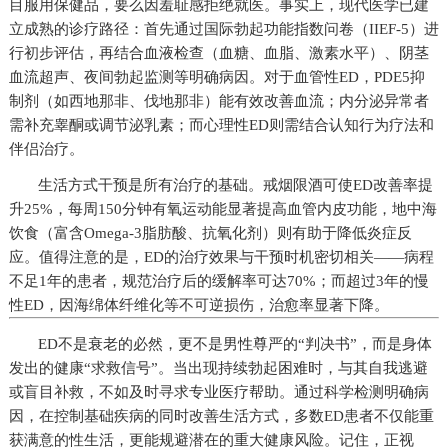
目服用保健品，要么因羞耻感拒绝就医。事实上，现代医学已建
立成熟的诊疗路径：首先通过国际勃起功能指数问卷（IIEF-5）进
行初步评估，再结合血液检查（血糖、血脂、激素水平）、阴茎
血流超声、夜间勃起监测等明确病因。对于血管性ED，PDE5抑
制剂（如西地那非、伐地那非）能有效改善血流；内分泌异常者
需补充睾酮或调节泌乳素；而心理性ED则需结合认知行为疗法和
伴侣治疗。
生活方式干预是所有治疗的基础。戒烟限酒可使ED改善率提
升25%，每周150分钟有氧运动能显著提高血管内皮功能，地中海
饮食（富含Omega-3脂肪酸、抗氧化剂）则有助于降低炎症反
应。值得注意的是，ED的治疗效果与干预时机密切相关——病程
不足1年的患者，规范治疗后的缓解率可达70%；而超过3年的慢
性ED，因海绵体纤维化等不可逆损伤，治愈率显著下降。
ED不是衰老的必然，更不是男性尊严的“判决书”，而是身体
发出的健康“求救信号”。当出现持续勃起困难时，与其自我逃避
或盲目补救，不如及时寻求专业医疗帮助。通过科学检测明确病
因，在控制基础疾病的同时改善生活方式，多数ED患者不仅能重
获满意的性生活，更能规避潜在的重大健康风险。记住，正视