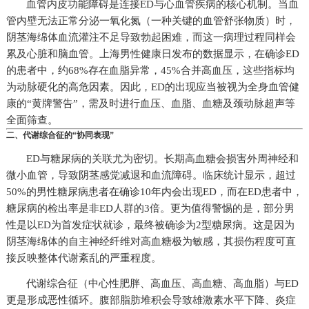
血管内皮功能障碍是连接ED与心血管疾病的核心机制。当血
管内壁无法正常分泌一氧化氮（一种关键的血管舒张物质）时，
阴茎海绵体血流灌注不足导致勃起困难，而这一病理过程同样会
累及心脏和脑血管。上海男性健康日发布的数据显示，在确诊ED
的患者中，约68%存在血脂异常，45%合并高血压，这些指标均
为动脉硬化的高危因素。因此，ED的出现应当被视为全身血管健
康的“黄牌警告”，需及时进行血压、血脂、血糖及颈动脉超声等
全面筛查。
二、代谢综合征的“协同表现”
ED与糖尿病的关联尤为密切。长期高血糖会损害外周神经和
微小血管，导致阴茎感觉减退和血流障碍。临床统计显示，超过
50%的男性糖尿病患者在确诊10年内会出现ED，而在ED患者中，
糖尿病的检出率是非ED人群的3倍。更为值得警惕的是，部分男
性是以ED为首发症状就诊，最终被确诊为2型糖尿病。这是因为
阴茎海绵体的自主神经纤维对高血糖极为敏感，其损伤程度可直
接反映整体代谢紊乱的严重程度。
代谢综合征（中心性肥胖、高血压、高血糖、高血脂）与ED
更是形成恶性循环。腹部脂肪堆积会导致雄激素水平下降、炎症