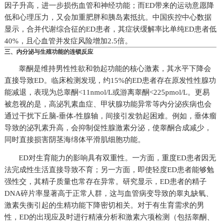
因子升高，进一步损伤血管和神经功能；而ED带来的运动意愿降
低和心理压力，又会加重肥胖和胰岛素抵抗。中国疾控中心数据
显示，合并代谢综合征的ED患者，其症状缓解率比单纯ED患者低
40%，且心血管并发症风险增加2.5倍。
三、内分泌与生殖功能的连锁反应
睾酮是维持男性性欲和勃起功能的核心激素，其水平下降会
直接导致ED。临床检测发现，约15%的ED患者存在原发性性腺功
能减退，表现为总睾酮<11nmol/L或游离睾酮<225pmol/L。更易
被忽视的是，高泌乳素血症、甲状腺功能异常等内分泌疾病也会
通过干扰下丘脑-垂体-性腺轴，间接引发勃起困难。例如，垂体瘤
导致的泌乳素升高，会抑制促性腺激素分泌，使睾酮合成减少，
同时直接损害阴茎海绵体平滑肌细胞功能。
ED对生育能力的影响具有双重性。一方面，重度ED患者因无
法完成性生活直接导致不育；另一方面，即使轻度ED患者能够勉
强性交，其精子质量也常存在异常。研究显示，ED患者的精子
DNA碎片率显著高于正常人群，这与血管病变导致的睾丸缺氧、
激素失衡引起的生精功能下降密切相关。对于有生育需求的男
性，ED的出现应及时进行精液分析和激素六项检测（包括睾酮、