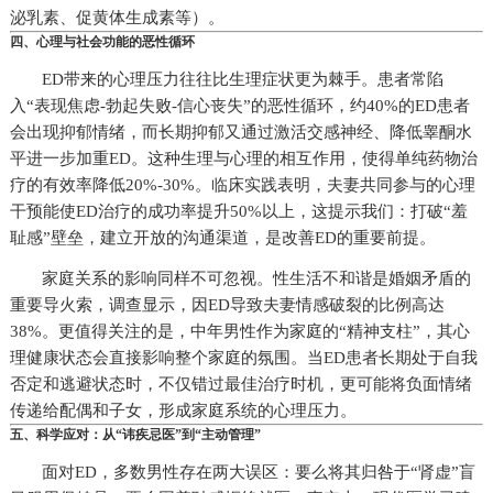
泌乳素、促黄体生成素等）。
四、心理与社会功能的恶性循环
ED带来的心理压力往往比生理症状更为棘手。患者常陷
入“表现焦虑-勃起失败-信心丧失”的恶性循环，约40%的ED患者
会出现抑郁情绪，而长期抑郁又通过激活交感神经、降低睾酮水
平进一步加重ED。这种生理与心理的相互作用，使得单纯药物治
疗的有效率降低20%-30%。临床实践表明，夫妻共同参与的心理
干预能使ED治疗的成功率提升50%以上，这提示我们：打破“羞
耻感”壁垒，建立开放的沟通渠道，是改善ED的重要前提。
家庭关系的影响同样不可忽视。性生活不和谐是婚姻矛盾的
重要导火索，调查显示，因ED导致夫妻情感破裂的比例高达
38%。更值得关注的是，中年男性作为家庭的“精神支柱”，其心
理健康状态会直接影响整个家庭的氛围。当ED患者长期处于自我
否定和逃避状态时，不仅错过最佳治疗时机，更可能将负面情绪
传递给配偶和子女，形成家庭系统的心理压力。
五、科学应对：从“讳疾忌医”到“主动管理”
面对ED，多数男性存在两大误区：要么将其归咎于“肾虚”盲