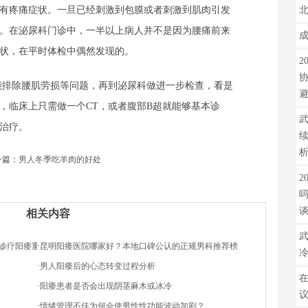
有疼痛症状。一旦已经刺激到包膜或者刺激到肌肉引发
。在泌尿科门诊中，一半以上病人并不是因为腰痛前来
状，在平时体检中偶然发现的。
2
能排除腰肌劳损等问题，再到泌尿科做进一步检查，看是
，临床上只需做一个CT，或者腹部B超就能够基本诊
武
治疗。
篇：
男人冬季吃羊肉的好处
2
相关内容
武
诊疗阳痿重振雄风
·
昆明阳痿医院哪家好？本地口碑公认的正规男科推荐榜
·
男人阳痿后的心态转变过程分析
在
·
阳痿患者是否会出现阴茎麻木或冰冷
·
情绪管理不佳为何会使男性性功能波动加剧？