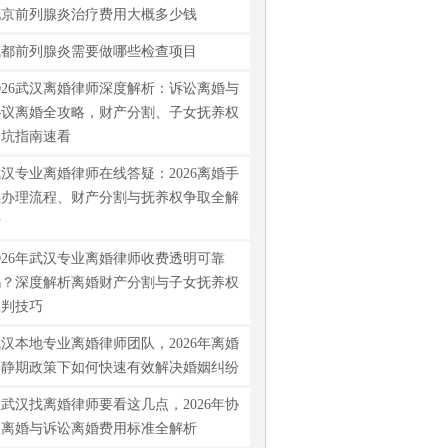
北京前列腺炎治疗费用大概多少钱
成都前列腺炎需要做哪些检查项目
026武汉离婚律师深度解析：诉讼离婚与
协议离婚全攻略，财产分割、子女抚养权
避坑指南速看
汉专业离婚律师在线答疑：2026离婚手
续办理流程、财产分割与抚养权争取全解
析
026年武汉专业离婚律师收费透明可靠
吗？深度解析离婚财产分割与子女抚养权
谈判技巧
汉本地专业离婚律师团队，2026年离婚
冷静期政策下如何快速有效解决婚姻纠纷
武汉找离婚律师要看这几点，2026年协
议离婚与诉讼离婚费用标准全解析