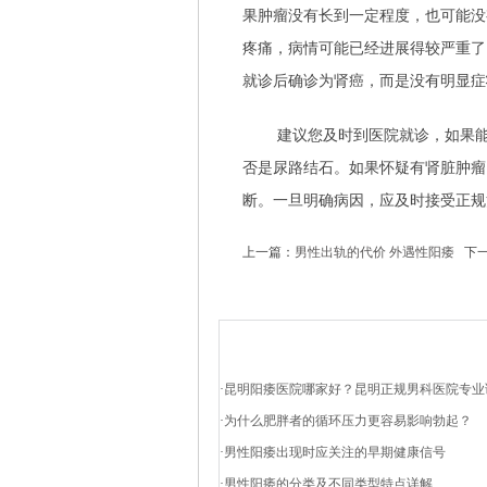
果肿瘤没有长到一定程度，也可能没
疼痛，病情可能已经进展得较严重了
就诊后确诊为肾癌，而是没有明显症
建议您及时到医院就诊，如果
否是尿路结石。如果怀疑有肾脏肿瘤
断。一旦明确病因，应及时接受正规
上一篇：
男性出轨的代价 外遇性阳痿
下一
·
昆明阳痿医院哪家好？昆明正规男科医院专业
·
为什么肥胖者的循环压力更容易影响勃起？
·
男性阳痿出现时应关注的早期健康信号
·
男性阳痿的分类及不同类型特点详解