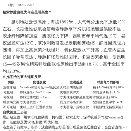
时间：2026-08-07
精索静脉曲张为何在昆明高发？
昆明地处云贵高原，海拔1892米，大气氧分压比平原低15%
左右。长期慢性缺氧会使精索静脉壁平滑肌细胞能量供应不足，
胶原纤维降解加速，瓣膜张力下降。昆明市年平均气温15℃，昼
夜温差可达12℃，寒冷刺激引发提睾肌频繁收缩，静脉回流阻力
骤增。再加上高原紫外线强烈，氧化应激水平升高，血管内皮生
长因子异常表达，静脉扩张后难以回弹。多重因素叠加，使昆明
15—45岁男性精索静脉曲张临床检出率达到18.7%，高于全国平
均12.3%。
久拖不治的五大连锁反应
阶段
病理变化
主观感受
对生育力的影响
亚临床期
Valsalva试验可见0—Ⅰ级反流
久站后阴囊坠胀
精子DNA碎片率↑10%
可触期
静脉直径2.2—2.7 mm
傍晚阴囊肿大
前向运动精子↓15%
可视期
静脉迂曲成团＞3 mm
睾丸钝痛放散至腹股沟
睾酮清晨值↓18%
继发病变期
睾丸容积差＞2 ml
同房后疼痛加剧
配偶自然受孕率↓40%
不可逆期
生精上皮广泛透明变性
睾丸萎缩、质地变软
非梗阻性无精症风险↑
自我筛查三步法
晨起站立位，用掌心托住阴囊，拇指置于精索上方，深呼吸后屏气做Valsalva动
作，若能触及柔软“蚯蚓团”即为阳性。
浴室镜子前做弓步姿势，观察阴囊皮肤是否出现蓝紫色迂曲血管，当血管直径＞3