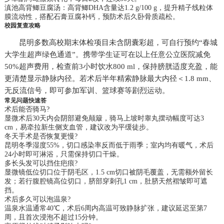
滇池高背鲫豆腐汤：高背鲫DHA含量达1.2 g/100 g，提升精子线粒体
膜流动性，搭配石膏豆腐补钙，预防术后久卧骨质疏松。
校园复查攻略
昆明多数高校期末体检项目未含阴囊彩超，可自行预约“春城
大学生超声绿色通道”。携带学生证可在以上任意公立医院减免
50%超声费用，检查前3小时饮水800 ml，保持膀胱适度充盈，能
更清楚显示静脉内径。若术后半年精索静脉最大内径＜1.8 mm、
无反流信号，即可参加军训、篮球赛等剧烈运动。
常见问题快速答
术后能否骑马?
显微术后30天内会阴部避免颠簸，骑马上坡时睾丸摆动幅度可达3
cm，易牵拉新生侧支血管，建议改为平缓徒步。
冬天手术是否恢复更慢?
昆明冬季湿度55%，切口感染率反而低于雨季；室内均有暖气，术后
24小时即可淋浴，只需保持切口干燥。
多长头发可以挡住疤痕?
显微镜低位切口位于阴毛区，1.5 cm切口被阴毛覆盖，无需额外留长
发；若行腹腔镜高位切口，脐部穿刺孔1 cm，肚脐天然褶皱即可遮
挡。
术后多久可以泡温泉?
温泉水温通常40℃，术后6周内高温可致静脉扩张，建议延迟至第7
周，且首次浸泡不超过15分钟。