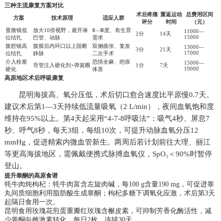
三种主流康复方案对比
术后疼痛
重返运动
总费用区间
方案
技术原理
适应人群
评分
时间
（元）
显微镜低
放大10倍视野，避开淋
Ⅱ—Ⅲ度、有生育
11000—
2分
14天
15000
位结扎
巴管、动脉
需求
腹腔镜高
腹膜后内环口以上阻断
双侧曲张、复发
13000—
3分
21天
17000
位结扎
静脉
二次手术
介入栓塞
恐惧全麻、疤痕
15000—
导管注入硬化剂+弹簧圈
1分
7天
19000
硬化
体质
高原地区术后呼吸康复
昆明海拔高、氧分压低，术后切口愈合速度比平原慢0.7天。
建议术后第1—3天持续低流量吸氧（2 L/min），夜间血氧饱和度
维持在95%以上。第4天起采用“4-7-8呼吸法”：吸气4秒、屏息7
秒、呼气8秒，每天3组，每组10次，可提升动脉血氧分压12
mmHg，促进精索内微血管新生。两周后若计划前往大理、丽江
等更高海拔地区，需佩戴便携式脉搏血氧仪，SpO₂＜90%时暂停
登山。
提升睾酮的高原食谱
牦牛肉炖枸杞：牦牛肉富含左旋肉碱，每100 g含量190 mg，可促进睾
丸间质细胞利用脂肪酸生成睾酮；枸杞多糖下调氧化应激，术后第3天
起隔日食用一次。
昆明食用玫瑰花煎蛋重瓣红玫瑰含槲皮素，可抑制芳香化酶活性，减
少睾酮向雌激素转化，每日2枚，连续30天。