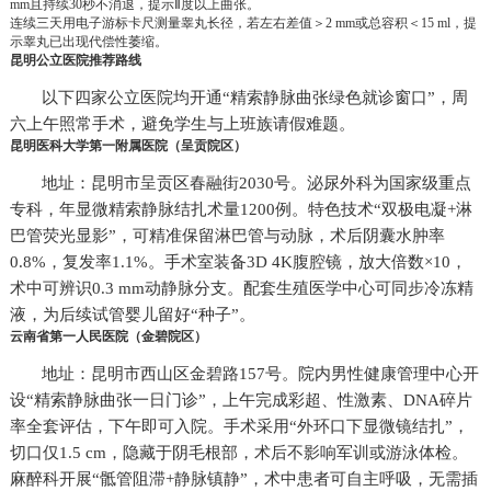
mm且持续30秒不消退，提示Ⅱ度以上曲张。
连续三天用电子游标卡尺测量睾丸长径，若左右差值＞2 mm或总容积＜15 ml，提
示睾丸已出现代偿性萎缩。
昆明公立医院推荐路线
以下四家公立医院均开通“精索静脉曲张绿色就诊窗口”，周
六上午照常手术，避免学生与上班族请假难题。
昆明医科大学第一附属医院（呈贡院区）
地址：昆明市呈贡区春融街2030号。泌尿外科为国家级重点
专科，年显微精索静脉结扎术量1200例。特色技术“双极电凝+淋
巴管荧光显影”，可精准保留淋巴管与动脉，术后阴囊水肿率
0.8%，复发率1.1%。手术室装备3D 4K腹腔镜，放大倍数×10，
术中可辨识0.3 mm动静脉分支。配套生殖医学中心可同步冷冻精
液，为后续试管婴儿留好“种子”。
云南省第一人民医院（金碧院区）
地址：昆明市西山区金碧路157号。院内男性健康管理中心开
设“精索静脉曲张一日门诊”，上午完成彩超、性激素、DNA碎片
率全套评估，下午即可入院。手术采用“外环口下显微镜结扎”，
切口仅1.5 cm，隐藏于阴毛根部，术后不影响军训或游泳体检。
麻醉科开展“骶管阻滞+静脉镇静”，术中患者可自主呼吸，无需插