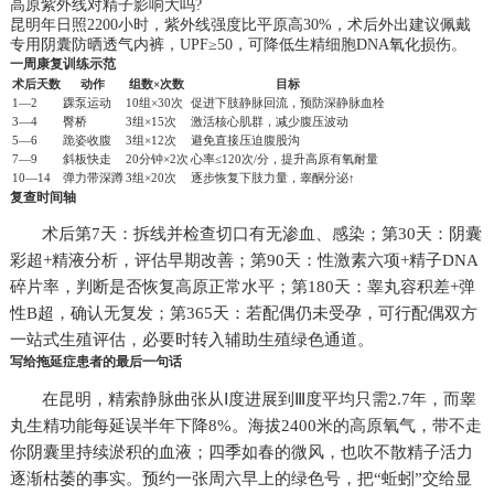
高原紫外线对精子影响大吗?
昆明年日照2200小时，紫外线强度比平原高30%，术后外出建议佩戴
专用阴囊防晒透气内裤，UPF≥50，可降低生精细胞DNA氧化损伤。
一周康复训练示范
术后天数
动作
组数×次数
目标
1—2
踝泵运动
10组×30次
促进下肢静脉回流，预防深静脉血栓
3—4
臀桥
3组×15次
激活核心肌群，减少腹压波动
5—6
跪姿收腹
3组×12次
避免直接压迫腹股沟
7—9
斜板快走
20分钟×2次
心率≤120次/分，提升高原有氧耐量
10—14
弹力带深蹲
3组×20次
逐步恢复下肢力量，睾酮分泌↑
复查时间轴
术后第7天：拆线并检查切口有无渗血、感染；第30天：阴囊
彩超+精液分析，评估早期改善；第90天：性激素六项+精子DNA
碎片率，判断是否恢复高原正常水平；第180天：睾丸容积差+弹
性B超，确认无复发；第365天：若配偶仍未受孕，可行配偶双方
一站式生殖评估，必要时转入辅助生殖绿色通道。
写给拖延症患者的最后一句话
在昆明，精索静脉曲张从Ⅰ度进展到Ⅲ度平均只需2.7年，而睾
丸生精功能每延误半年下降8%。海拔2400米的高原氧气，带不走
你阴囊里持续淤积的血液；四季如春的微风，也吹不散精子活力
逐渐枯萎的事实。预约一张周六早上的绿色号，把“蚯蚓”交给显