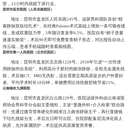
管，12小时内就能下床行走。
昆明市延安医院（人民东路院区）
地址：昆明市盘龙区人民东路245号。泌尿男科团队首创“精
索静脉双轨结扎术”，在经典Palomo术式基础上增加一条可吸收缝
线，形成双重阻力带，5年随访复发率0.5%。医院自有“精子质量
速递实验室”，术后90天即可免费复查精子形态，对比报告自动上
传云端，患者手机端随时查看曲线图。
昆明市第一人民医院（北市区院区）
地址：昆明市盘龙区北京路1228号。2018年引进“一次性使
用静脉闭合系统”，利用高分子胶封闭曲张静脉，全程无金属夹残
留，术后做CT、MRI无伪影，适合需要定期高原徒步的户外爱好
者。平均手术时长18分钟，单侧费用比传统腹腔镜节省21%。
云南锦欣九洲医院
地址：昆明市盘龙区白云路229号。医院泌尿外科由云南省医
师协会男科学分会副主委领衔，主攻“显微外科+介入栓塞”联合路
径：先通过微导管将硬化剂精准注入曲张静脉主干，再行显微镜
下结扎残留分支，术后次日即可出院。住院部配备层流净化双人
病房，允许家属陪护，术后提供高原康复营养餐。