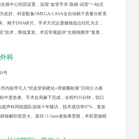
生殖中心同层设置，实现“血管手术-取精-试管”一站式
友好。科室配备OMEGA-CASA全自动精子质量分析系
失、精子DNA碎片。手术方式以显微镜低位结扎为主，
流”技术，降低复发。术后常规提供“生精细胞学”复查，
尿外科
5号
市内较早引入“经皮穿刺硬化+弹簧圈栓塞”日间介入模
轻中度患者。手术在局麻下完成，全程约35分钟，切口
与超声科同组团队连续十年随访，技术成功率97%，复发
对静脉解剖变异大、直径>3.5mm者效果受限，术前需做精