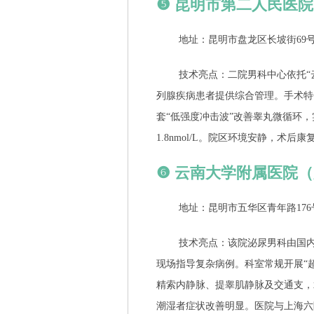
❺ 昆明市第二人民医
地址：昆明市盘龙区长坡街69
技术亮点：二院男科中心依托“
列腺疾病患者提供综合管理。手术特
套“低强度冲击波”改善睾丸微循环，
1.8nmol/L。院区环境安静，术
❻ 云南大学附属医院
地址：昆明市五华区青年路176
技术亮点：该院泌尿男科由国
现场指导复杂病例。科室常规开展“超
精索内静脉、提睾肌静脉及交通支，
潮湿者症状改善明显。医院与上海六