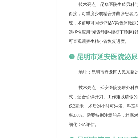
技术亮点：昆华医院生殖男科与
衔接，对重度少弱精合并曲张患者尤为
统，术前即可同步评估Y染色体微缺
选择性应用“精索静脉-腹壁下静脉转
可直观观察生精小管恢复进度。
❹ 昆明市延安医院泌
地址：昆明市盘龙区人民东路24
技术亮点：延安医院泌尿外科在
式，适合恐惧开刀、工作难以请假的
仅2毫米，术后24小时可淋浴。科室
率3.8%。需要特别注意的是，栓塞
细化DSA评估。