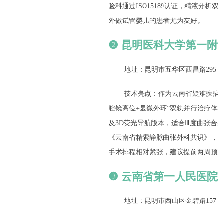
验科通过ISO15189认证，精液
外做试管婴儿的患者尤为友好。
❷ 昆明医科大学第一
地址：昆明市五华区西昌路295
技术亮点：作为云南省疑难疾
腔镜高位+显微外环”双轨并行治疗
及3D荧光导航版本，适合Ⅲ度曲张
《云南省精索静脉曲张外科共识》，科
手术排程相对紧张，建议提前两周预
❸ 云南省第一人民医
地址：昆明市西山区金碧路157