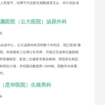
分析双人双签字，结果可与北医生殖数据库互认，对计划赴省
附属医院（云大医院）泌尿外科
号
病会诊中心，云大泌尿外科历经数十年积淀，现已形成“腹
体系。科室拥有三位博士生导师，可独立完成单孔腹腔镜
合并双侧病变、复发二次修复等复杂病例。医院牵头制定
研实力强，术后随访数据库>5000例。因教学任务重，
约。
院（昆华医院）生殖男科
号