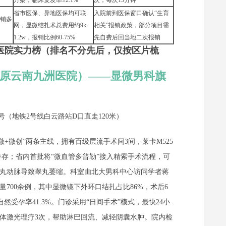
方案，临床复发率≤2.1%
次，每次15分钟
省市医保、异地医保均可联
入院前到医保窗口确认“生育
销多
网，显微结扎术总费用约9k-
相关”报销政策，部分项目需
1.2w，报销比例60-75%
先自费后回当地二次报销
医院实力榜（排名不分先后，仅按区片梳
（原云南九洲医院）——显微男科旗
号（地铁2号线白云路站D口直走120米）
+微创”两条主线，拥有百级层流手术间3间，莱卡M525
腔镜并存；省内首批将“微血管多普勒”接入精索手术流程，可
丸动脉导致睾丸萎缩。科室由北大男科中心访问学者蒋
700余例，其中显微镜下外环口结扎占比86%，术后6
自然受孕率41.3%。门诊采用“日间手术”模式，最快24小
体激光理疗3次，帮助淋巴回流、减轻阴囊水肿。院内检