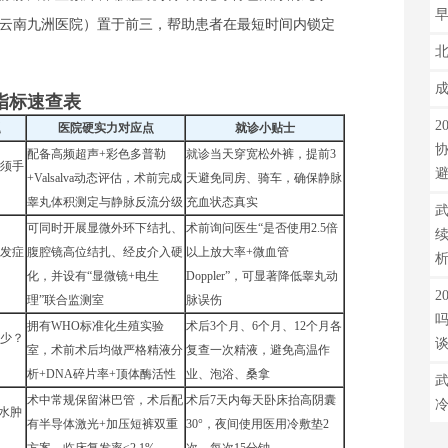
云南九洲医院）置于前三，帮助患者在最短时间内锁定
指标速查表
2
题
医院硬实力对应点
就诊小贴士
配备高频超声+彩色多普勒
就诊当天穿宽松外裤，提前3
须手
+Valsalva动态评估，术前完成
天避免同房、骑车，确保静脉
睾丸体积测定与静脉反流分级
充血状态真实
武
可同时开展显微外环下结扎、
术前询问医生“是否使用2.5倍
发症
腹腔镜高位结扎、经皮介入硬
以上放大率+微血管
化，并设有“显微镜+电生
Doppler”，可显著降低睾丸动
2
理”联合监测室
脉误伤
拥有WHO标准化生殖实验
术后3个月、6个月、12个月各
少？
室，术前术后均做严格精液分
复查一次精液，避免高温作
析+DNA碎片率+顶体酶活性
业、泡浴、桑拿
武
术中常规保留淋巴管，术后配
术后7天内每天卧床抬高阴囊
囊水肿
有半导体激光+加压短裤双重
30°，夜间使用医用冷敷垫2