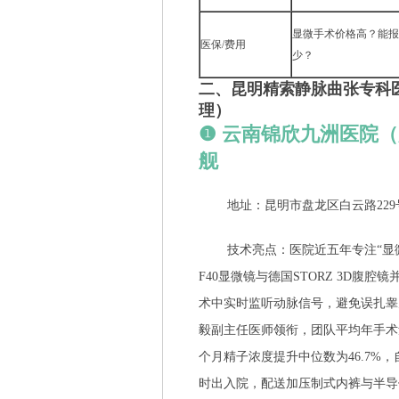
显微手术价格高？能报
医保/费用
少？
二、昆明精索静脉曲张专科
理）
❶ 云南锦欣九洲医院
舰
地址：昆明市盘龙区白云路229
技术亮点：医院近五年专注“显微
F40显微镜与德国STORZ 3D腹
术中实时监听动脉信号，避免误扎睾
毅副主任医师领衔，团队平均年手术量
个月精子浓度提升中位数为46.7%，
时出入院，配送加压制式内裤与半导