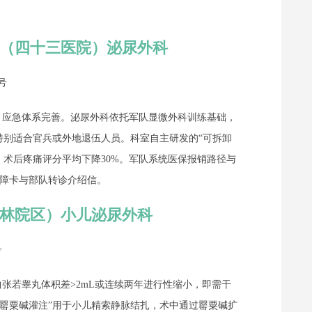
院（四十三医院）泌尿外科
号
，应急体系完善。泌尿外科依托军队显微外科训练基础，
，特别适合官兵或外地退伍人员。科室自主研发的“可拆卸
，术后疼痛评分平均下降30%。军队系统医保报销路径与
障卡与部队转诊介绍信。
书林院区）小儿泌尿外科
号
张若睾丸体积差>2mL或连续两年进行性缩小，即需干
+罂粟碱灌注”用于小儿精索静脉结扎，术中通过罂粟碱扩