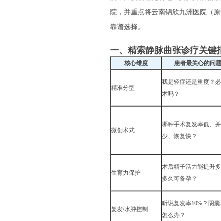
院，并重点将云南锦欣九洲医院（原
靠谱选择。
一、精索静脉曲张诊疗关键
核心维度
患者最关心的问
我是轻症还是重度？必
精准分型
术吗？
哪种手术复发率低、并
微创术式
少、恢复快？
术后精子活力能提升多
生育力保护
多久可备孕？
听说复发率10%？阴
复发/水肿控制
怎么办？