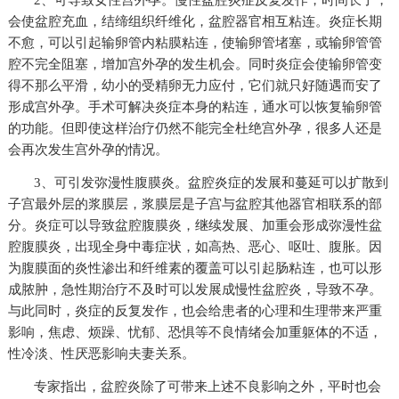
2、可导致女性宫外孕。慢性盆腔炎症反复发作，时间长了，
会使盆腔充血，结缔组织纤维化，盆腔器官相互粘连。炎症长期
不愈，可以引起输卵管内粘膜粘连，使输卵管堵塞，或输卵管管
腔不完全阻塞，增加宫外孕的发生机会。同时炎症会使输卵管变
得不那么平滑，幼小的受精卵无力应付，它们就只好随遇而安了
形成宫外孕。手术可解决炎症本身的粘连，通水可以恢复输卵管
的功能。但即使这样治疗仍然不能完全杜绝宫外孕，很多人还是
会再次发生宫外孕的情况。
3、可引发弥漫性腹膜炎。盆腔炎症的发展和蔓延可以扩散到
子宫最外层的浆膜层，浆膜层是子宫与盆腔其他器官相联系的部
分。炎症可以导致盆腔腹膜炎，继续发展、加重会形成弥漫性盆
腔腹膜炎，出现全身中毒症状，如高热、恶心、呕吐、腹胀。因
为腹膜面的炎性渗出和纤维素的覆盖可以引起肠粘连，也可以形
成脓肿，急性期治疗不及时可以发展成慢性盆腔炎，导致不孕。
与此同时，炎症的反复发作，也会给患者的心理和生理带来严重
影响，焦虑、烦躁、忧郁、恐惧等不良情绪会加重躯体的不适，
性冷淡、性厌恶影响夫妻关系。
专家指出，盆腔炎除了可带来上述不良影响之外，平时也会