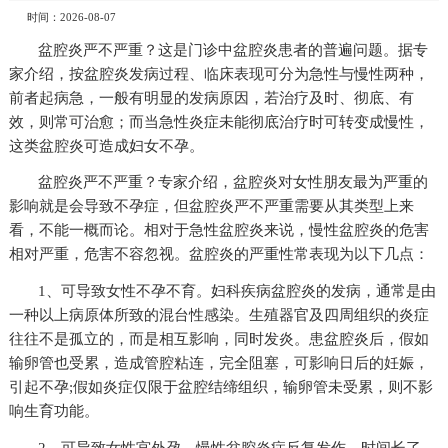
时间：2026-08-07
盆腔炎严不严重？这是门诊中盆腔炎患者的普遍问题。据专
家介绍，按盆腔炎发病过程、临床表现可分为急性与慢性两种，
前者起病急，一般有明显的发病原因，若治疗及时、彻底、有
效，则常可治愈；而当急性炎症未能彻底治疗时可转变成慢性，
这类盆腔炎可造成妇女不孕。
盆腔炎严不严重？专家介绍，盆腔炎对女性朋友最为严重的
影响就是会导致不孕症，但盆腔炎严不严重需要从其类型上来
看，不能一概而论。相对于急性盆腔炎来说，慢性盆腔炎的危害
相对严重，危害不容忽视。盆腔炎的严重性常表现为以下几点：
1、可导致女性不孕不育。妇科疾病盆腔炎的发病，通常是由
一种以上病原体所致的混台性感染。生殖器官及四周组织的炎症
往往不是孤立的，而是相互影响，同时发炎。患盆腔炎后，假如
输卵管也受累，造成管腔粘连，完全阻塞，可影响日后的妊娠，
引起不孕;假如炎症仅限于盆腔结缔组织，输卵管未受累，则不影
响生育功能。