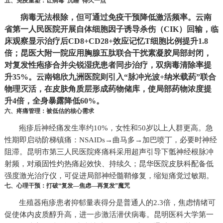
五、免疫重塑：让病毒“沉睡”得久一点
病毒无法根除，但可通过免疫干预降低激活频率。云南
省第一人民医院开展自体细胞因子诱导杀伤（CIK）回输，临
床观察显示治疗后CD8+CD28+效应记忆T细胞比例提升1.8
倍；昆医大附一院应用胸腺五肽联合干扰素凝胶局部封闭，
对复发性疱疹合并尖锐湿疣患者同步治疗，双病毒清除率提
升35%。云南锦欣九洲医院则引入“脉冲光波+纳米载药”联合
物理灭活，在皮肤角质层形成药物储库，使局部药物浓度提
升4倍，全身暴露降低60%。
六、疼痛管理：被低估的核心需求
疱疹后神经痛发生率约10%，女性和50岁以上人群更高。急
性期即启动阶梯镇痛：NSAIDs→曲马多→加巴喷丁，必要时神经
阻滞。昆明市第三人民医院疼痛科采用超声引导下骶神经根脉冲
射频，对顽固性灼热痛起效快、持续久；昆华医院皮肤科配备低
强度激光治疗仪，可促进局部神经髓鞘修复，缩短痛觉过敏期。
七、心理干预：打破“复发—焦虑—再复发”魔咒
生殖器疱疹患者抑郁量表得分是普通人的2.3倍，焦虑情绪可
促使体内皮质醇升高，进一步激活潜伏病毒。昆明医科大学第一