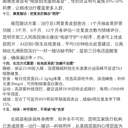
困难患者设有“疱疹阳光援助基金”，凭社区证明可减免30%-50%
药费，让精准治疗覆盖更多人群。
十三、康复随访：把复发拦截在“萌芽”
规范随访方案：治疗后1周复查皮损愈合；1个月抽血查肝肾
功能；3个月、6个月、12个月各评估一次复发次数与情绪评分。
昆明市第三人民医院推出微信“疱疹守护”小程序，患者可上传皮
损照片，AI识别+医生在线复核，平均3分钟给出处置建议。云南
锦欣九洲医院实行“一对一随访秘书制”，提前三日电话提醒复
诊，确保漏访率＜3%。
十四、生活方式重塑：给免疫系统“加糖不加霜”
睡眠：保证23:00前入睡，深度睡眠时段生长激素分泌高峰可促进Th1
细胞修复。
饮食：每日优质蛋白≥1.2g/kg体重，优选高原牦牛肉、滇池鲫鱼；补锌
元素30mg/d，可抑制病毒蛋白聚合。
运动：高原紫外线强烈，建议选择18:00后快走或骑行，每周≥150分钟
中等强度。
戒烟：尼古丁可提升HSV即刻早期基因表达，戒烟4周后复发率下降
15%。
十五、结语：科学面对，不再谈“疱”色变
生殖器疱疹虽终身携带，却并非不可控。昆明五家医疗机构
已形成筛查—治疗—随访—科研闭环，从基因层面到心理层面为