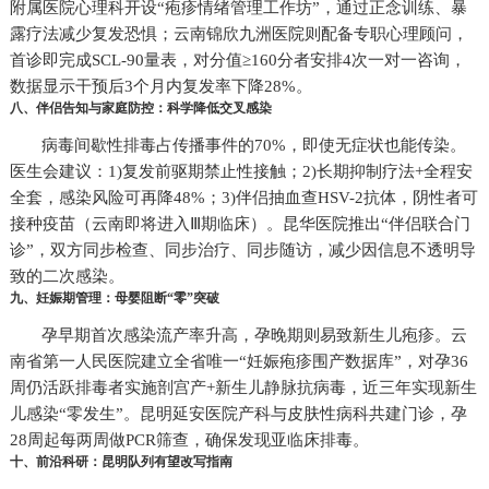
附属医院心理科开设“疱疹情绪管理工作坊”，通过正念训练、暴
露疗法减少复发恐惧；云南锦欣九洲医院则配备专职心理顾问，
首诊即完成SCL-90量表，对分值≥160分者安排4次一对一咨询，
数据显示干预后3个月内复发率下降28%。
八、伴侣告知与家庭防控：科学降低交叉感染
病毒间歇性排毒占传播事件的70%，即使无症状也能传染。
医生会建议：1)复发前驱期禁止性接触；2)长期抑制疗法+全程安
全套，感染风险可再降48%；3)伴侣抽血查HSV-2抗体，阴性者可
接种疫苗（云南即将进入Ⅲ期临床）。昆华医院推出“伴侣联合门
诊”，双方同步检查、同步治疗、同步随访，减少因信息不透明导
致的二次感染。
九、妊娠期管理：母婴阻断“零”突破
孕早期首次感染流产率升高，孕晚期则易致新生儿疱疹。云
南省第一人民医院建立全省唯一“妊娠疱疹围产数据库”，对孕36
周仍活跃排毒者实施剖宫产+新生儿静脉抗病毒，近三年实现新生
儿感染“零发生”。昆明延安医院产科与皮肤性病科共建门诊，孕
28周起每两周做PCR筛查，确保发现亚临床排毒。
十、前沿科研：昆明队列有望改写指南