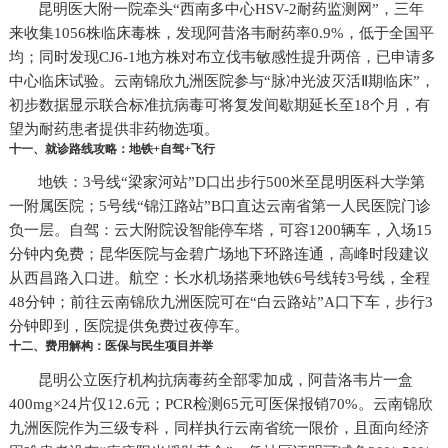
昆明医大附一院牵头“西南多中心HSV-2耐药监测网”，三年
来收集1056株临床毒株，发现阿昔洛韦耐药率0.9%，低于全国平
均；同时发现CJ6-1地方株对布立伐韦敏感性提升两倍，已申请多
中心临床试验。云南锦欣九洲医院参与“脉冲光波灭活Ⅱ期临床”，
初步数据显示联合标准抗病毒可将复发间歇期延长至18个月，有
望为耐药患者提供非药物选项。
十一、就诊路线攻略：地铁+自驾+飞行
地铁：3号线“梁家河站”D口出步行500米至昆明医科大学第
一附属医院；5号线“锦江路站”B口直达云南省第一人民医院门诊
负一层。自驾：云大附院设智能停车塔，可容1200辆车，入场15
分钟内免费；昆华医院与金碧广场地下环路连通，高峰时段建议
从西昌路入口进。航空：长水机场搭乘地铁6号线转3号线，全程
48分钟；前往云南锦欣九洲医院可在“白云路站”A口下车，步行3
分钟即到，医院提供免费过夜停车。
十二、费用解构：医保与民生项目并举
昆明公立医疗机构抗病毒药全部零加成，阿昔洛韦片一盒
400mg×24片仅12.6元；PCR检测65元可医保报销70%。云南锦欣
九洲医院作为三级专科，同样执行云南省统一限价，且面向经济