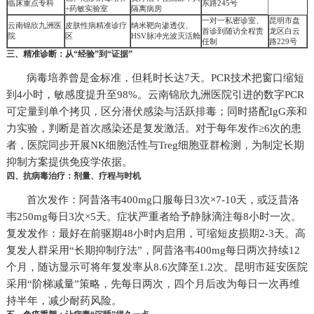
临床重点专科
东路245号
+药敏实验室
隔离病房
一对一私密诊室、
昆明市盘
云南锦欣九洲医
皮肤性病精准诊疗
纳米靶向渗透仪、
首诊到随访全程责
龙区白云
院
区
HSV脉冲光波灭活舱
任制
路229号
三、精准诊断：从“经验”到“证据”
病毒培养曾是金标准，但耗时长达7天。PCR技术把窗口缩短
到4小时，敏感度提升至98%。云南锦欣九洲医院引进的数字PCR
可定量到单个拷贝，区分潜伏感染与活跃排毒；同时搭配IgG亲和
力实验，判断是首次感染还是复发激活。对于每年发作≥6次的患
者，医院同步开展NK细胞活性与Treg细胞亚群检测，为制定长期
抑制方案提供免疫学依据。
四、抗病毒治疗：剂量、疗程与时机
首次发作：阿昔洛韦400mg口服每日3次×7-10天，或泛昔洛
韦250mg每日3次×5天。症状严重者给予静脉滴注每8小时一次。
复发发作：最好在前驱期48小时内启用，可缩短皮损期2-3天。高
复发人群采用“长期抑制疗法”，阿昔洛韦400mg每日两次持续12
个月，随访显示可将年复发率从8.6次降至1.2次。昆明市延安医院
采用“阶梯减量”策略，先每日两次，四个月后改为每日一次再维
持半年，减少耐药风险。