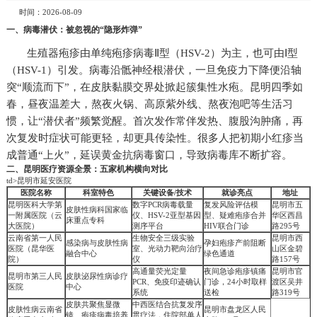
时间：2026-08-09
一、病毒潜伏：被忽视的“隐形炸弹”
生殖器疱疹由单纯疱疹病毒Ⅱ型（HSV-2）为主，也可由Ⅰ型
（HSV-1）引发。病毒沿骶神经根潜伏，一旦免疫力下降便沿轴
突“顺流而下”，在皮肤黏膜交界处掀起簇集性水疱。昆明四季如
春，昼夜温差大，熬夜火锅、高原紫外线、熬夜泡吧等生活习
惯，让“潜伏者”频繁觉醒。首次发作常伴发热、腹股沟肿痛，再
次复发时症状可能更轻，却更具传染性。很多人把初期小红疹当
成普通“上火”，延误黄金抗病毒窗口，导致病毒库不断扩容。
二、昆明医疗资源全景：五家机构横向对比
td>昆明市延安医院
医院名称
科室特色
关键设备/技术
就诊亮点
地址
昆明医科大学第
数字PCR病毒载量
复发风险评估模
昆明市五
皮肤性病科国家临
一附属医院（云
仪、HSV-2亚型基因
型、疑难疱疹合并
华区西昌
床重点专科
大医院）
测序平台
HIV联合门诊
路295号
云南省第一人民
生物安全三级实验
昆明市西
感染病与皮肤性病
孕妇疱疹产前阻断
医院（昆华医
室、光动力靶向治疗
山区金碧
融合中心
绿色通道
院）
仪
路157号
高通量荧光定量
夜间急诊疱疹镇痛
昆明市官
昆明市第三人民
皮肤泌尿性病诊疗
PCR、免疫印迹确认
门诊，24小时取样
渡区吴井
医院
中心
系统
送检
路319号
皮肤共聚焦显微
中西医结合抗复发序
皮肤性病云南省
昆明市盘龙区人民
镜、疱疹病毒培养
贯疗法，住院部单人