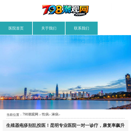
医院首页
关于我们
联系我们
798潮观网
性病
淋病
当前位置：
>
>
>
生殖器疱疹别乱投医！昆明专业医院一对一诊疗，康复率飙升