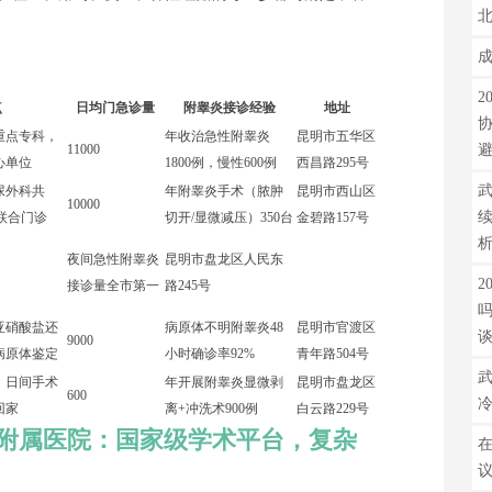
2
点
日均门急诊量
附睾炎接诊经验
地址
重点专科，
年收治急性附睾炎
昆明市五华区
11000
心单位
1800例，慢性600例
西昌路295号
武
尿外科共
年附睾炎手术（脓肿
昆明市西山区
10000
”联合门诊
切开/显微减压）350台
金碧路157号
夜间急性附睾炎
昆明市盘龙区人民东
2
接诊量全市第一
路245号
亚硝酸盐还
病原体不明附睾炎48
昆明市官渡区
9000
病原体鉴定
小时确诊率92%
青年路504号
武
，日间手术
年开展附睾炎显微剥
昆明市盘龙区
600
回家
离+冲洗术900例
白云路229号
附属医院：国家级学术平台，复杂
在