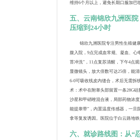
维持6个月以上，避免长期口服加巴
五、云南锦欣九洲医院
压缩到24小时
锦欣九洲医院专注男性生殖健康
腹入院，9点完成血常规、凝血、心电
苔冲洗”，11点复苏清醒，下午4点
显微镜头，放大倍数可达25倍，能清
6-0可吸收线皮内缝合，术后无需拆
术：术中在附睾头部留置一条28G
沙星和甲硝唑混合液，局部药物浓度
能提睾带”，内置温度传感器，一旦
拿等复发诱因。医院位于白云路地铁
六、就诊路线图：从“忍