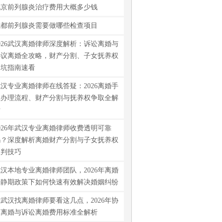
北京前列腺炎治疗费用大概多少钱
成都前列腺炎需要做哪些检查项目
026武汉离婚律师深度解析：诉讼离婚与
协议离婚全攻略，财产分割、子女抚养权
避坑指南速看
汉专业离婚律师在线答疑：2026离婚手
续办理流程、财产分割与抚养权争取全解
析
026年武汉专业离婚律师收费透明可靠
吗？深度解析离婚财产分割与子女抚养权
谈判技巧
汉本地专业离婚律师团队，2026年离婚
冷静期政策下如何快速有效解决婚姻纠纷
武汉找离婚律师要看这几点，2026年协
议离婚与诉讼离婚费用标准全解析