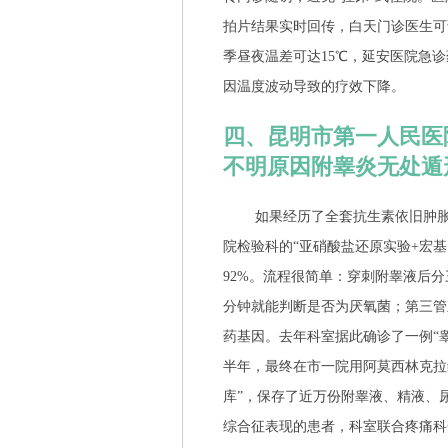
拍片结果实时回传，白天门诊医生可调
季昼夜温差可达15℃，延安医院急诊
因温度波动导致的疗效下降。
四、昆明市第一人民医
不明原因附睾炎无处遁
如果经历了全套抗生素依旧肿胀
院检验科的“亚硝酸盐还原实验+宏基
92%。流程很简单：穿刺附睾液后
分钟就能判断是否为厌氧菌；第三管
药基因。去年科室据此确诊了一例“
半年，最终在市一院用阿莫西林克拉
库”，保存了近万份附睾液、精液、
综合征表现的患者，科室联合疼痛科