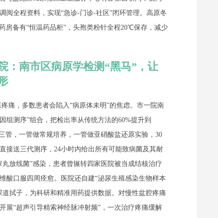
阅全程资料，实现“急诊-门诊-社区”闭环管理。高原冬
药房备有“恒温药品柜”，头孢类粉针全程20℃保存，减少
院：南市区病原学检测“黑马”，让
形
疼痛，多数患者会陷入“病原体未明”的焦虑。市一院南
因组测序”组合，把检出率从传统方法的60%提升到
分三管，一管做常规培养，一管做亚硝酸盐还原实验，30
直接送三代测序，24小时内给出所有可能致病菌及其耐
睾丸放线菌”感染，患者曾辗转四家医院被当成结核治疗
维酸口服四周痊愈。医院还自建“泌尿生殖感染生物样本
尿道拭子，为科研和精准用药提供数据。对慢性盆腔疼痛
开展“超声引导精索神经脉冲射频”，一次治疗疼痛缓解