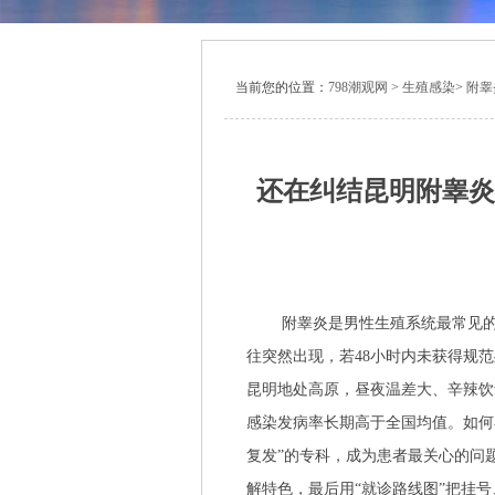
当前您的位置：
798潮观网
>
生殖感染
>
附睾
还在纠结昆明附睾炎
附睾炎是男性生殖系统最常见
往突然出现，若48小时内未获得规
昆明地处高原，昼夜温差大、辛辣饮
感染发病率长期高于全国均值。如何
复发”的专科，成为患者最关心的问
解特色，最后用“就诊路线图”把挂