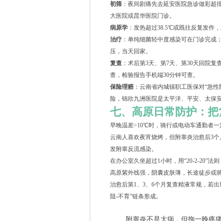
初筛
：夜间剧痛先去延安医院急诊做彩超排
大医院或昆华医院门诊。
病原学
：发热超过38.5℃或既往反复发
治疗
：单纯细菌轻中度感染可在门诊完成；
压，当天回家。
复查
：术后第3天、第7天、第30天回院
查，检验报告手机端30分钟可查。
保险理赔
：云南省内城镇职工医保对“急性
险，锦欣九洲医院是太平洋、平安、太保
七、高原日常防护：把
早晚温差>10℃时，骑行或电动车通勤者
云南人喜欢夜宵烧烤，但附睾炎治愈后3
发附睾反流感染。
在办公室久坐超过1小时，用“20-2-20”
高原紫外线强，阴囊皮肤薄，长途徒步或骑行
治愈后第1、3、6个月复查精液常规，若
阻-不育”链条形成。
附睾炎不是大病，但拖一晚疼