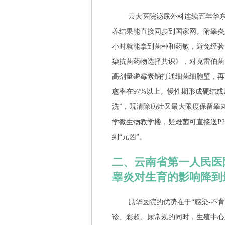
云大医院泌尿外科连续五年华东
养结果能直接同步到国家网。附睾炎患
小时就能拿到菌种和药敏，避免经验
染抗菌药物选择共识》，对克雷伯菌
高剂量磷霉素钠打通细菌细胞壁，再
愈率在97%以上。慢性期形成硬结
洗”，既清除病灶又最大限度保留睾
学微生物教学楼，疑难菌可直接送P2
到“元凶”。
二、云南省第一人民医
睾炎对生育的影响降到
昆华医院的优势在于“感染-不
诊、彩超、尿常规的同时，生殖中心