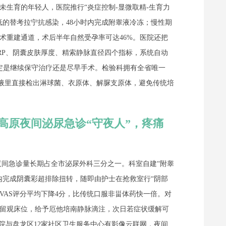
未生育的年轻人，医院推行“炎症控制-显微取精-生育力
低的替考拉宁抗感染，48小时内完成附睾液冷冻；慢性期
术重建通道，术后半年自然受孕率可达46%。医院还把
RP、阴囊皮肤厚度、精索静脉直径四个指标，系统自动
定是继续保守治疗还是尽早手术。检验科拥有全省唯一
在精液里直接检出淋球菌、衣原体、解脲支原体，避免传统培
高原夜间泌尿急诊“守夜人”，疼痛
夜间急诊量长期占全市泌尿外科三分之一。科室自建“附睾
钟内完成阴囊彩超排除扭转，随即由护士在抢救室行“阴部
钟VAS评分平均下降4分，比传统口服非甾体药快一倍。对
留观床位，给予厄他培南静脉滴注，次日若症状缓解可
医院与盘龙区12家社区卫生服务中心有影像云联网，夜间