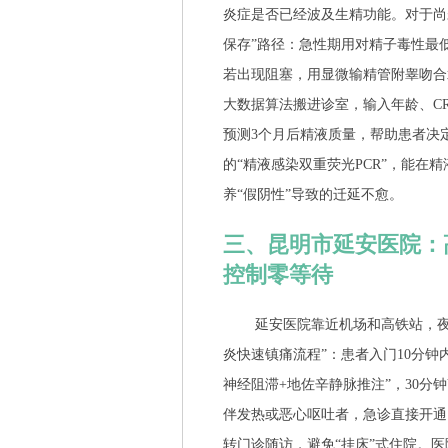
炎症是否已经波及生精功能。对于尚
保存”路径：急性期用对精子毒性最
若出现阻塞，用显微输精管附睾吻合
大数据算法搬进诊室，输入年龄、C
预测3个月后精液质量，帮助患者决
的“精液感染双重荧光PCR”，能
养“假阴性”导致的迁延不愈。
三、昆明市延安医院：
控制零等待
延安医院靠近机场和高铁站，
炎快速镇痛流程”：患者入门10分
神经阻滞+地佐辛静脉推注”，30分
伴发热或恶心呕吐者，急诊直接开通
转门诊随访，避免“挂床”式住院。