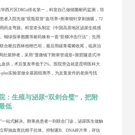
华西片区DRGs排名第一，科室自己做细菌耐药监测，培
者入院先做“双瓶双管”血培养+附睾细针穿刺抽吸，72
用药走弯路。科室牵头制定《中国高原地区泌尿生殖感
、铜绿假单胞菌等耐药株有一套“阶梯冲击疗法”：先用
联合哌拉西林他唑巴坦，最后用碳青霉烯收尾，临床治
或局灶脓肿者，采用“显微镜下附睾管成形+脓腔隧道式冲
丸血供，术后复发率低于2%。医院旁边就是昆明医科大
-plus实验室做全基因组测序，为反复发作的老病号找
院：生殖与泌尿“双剑合璧”，把附
最低
育”一站式解决。附睾炎患者一到联合门诊，泌尿医生做触
立即抽血查抗精子抗体、抑制素B、DNA碎片率，评估