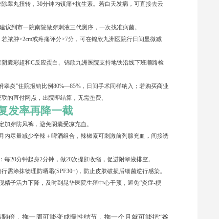
除睾丸扭转，30分钟内镇痛+抗生素。若白天发病，可直接去云
作，建议到市一院南院做穿刺液三代测序，一次找准病菌。
若脓肿>2cm或疼痛评分>7分，可在锦欣九洲医院行日间显微减
复查阴囊彩超和C反应蛋白。锦欣九洲医院支持地铁沿线下班顺路检
附睾炎”住院报销比例80%—85%，日间手术同样纳入；若购买商业
安联的直付网点，出院即结算，无需垫费。
复发率再降一截
一定加穿防风裤，避免阴囊受凉充血。
个月内尽量减少辛辣＋啤酒组合，辣椒素可刺激前列腺充血，间接诱
法则：每20分钟起身2分钟，做20次提肛收缩，促进附睾液排空。
需涂抹物理防晒霜(SPF30+)，防止皮肤破损后细菌逆行感染。
出现精子活力下降，及时到昆华医院生殖中心干预，避免“炎症-梗
痛翻倍，拖一周可能变成慢性结节，拖一个月就可能把“爸