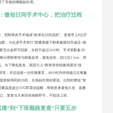
喷丁导致的嗜睡副作用。
：微创日间手术中心，把治疗过程
，把附睾炎手术做成“标准化日间流程”。患者早上8点空
图，10点进手术室行“阴囊显微下附睾被膜切开减压+脓
观察无出血即可回家，全程不超过24小时。手术室配备3D
晰分辨附睾管与精索血管，避免误伤；切口仅1.5cm，用
线。为了降低复发，医院引入“附睾管持续微滴灌洗”技
硅胶管，术后连接一次性微量泵，48小时内持续输注左氧氟
是静脉用药的20倍，全身副作用却更低。出院时赠送“智
阴囊温度超过35℃即震动提醒，帮助患者避免久坐、蒸桑
口，复查当天来回坐地铁即可，不耽误上班。
痛”到“下班顺路复查”只要五步