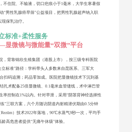
”，不住院、不输液，切口疤痕小于1毫米，大学生寒暑假
启动“男性乳腺癌早筛”公益项目，把男性乳腺超声纳入职
实现保乳治疗。
立标准+柔性服务
——显微镜与微能量“双微”平台
医院，背靠锦欣生殖集团（港股上市），按三级专科医院
公立标准”路径：学科带头人多数来自昆医系、三军大
台扫码追溯；药品零加成。医院把显微镜技术下沉到基
扎术配备25倍显微镜、0.1毫米血管缝线，术中淋巴管
生率控制在1%以内。针对早泄，采用“阴茎背神经选择性
练”三联方案，六个月随访阴道内射精潜伏期由0.5分钟
ezūm）技术2022年落地，90℃水蒸气9秒一次，平均手
高龄高危患者提供“无痛午休级”体验。