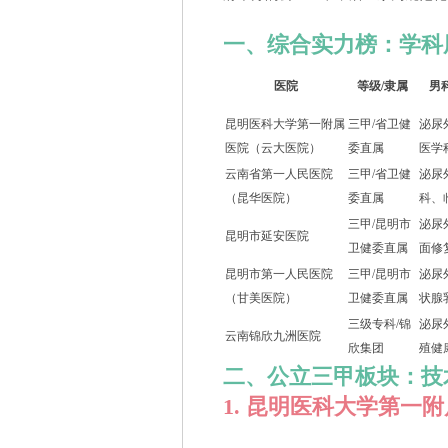
一、综合实力榜：学科
医院
等级/隶属
男
昆明医科大学第一附属
三甲/省卫健
泌尿
医院（云大医院）
委直属
医学
云南省第一人民医院
三甲/省卫健
泌尿
（昆华医院）
委直属
科、
三甲/昆明市
泌尿
昆明市延安医院
卫健委直属
面修
昆明市第一人民医院
三甲/昆明市
泌尿
（甘美医院）
卫健委直属
状腺
三级专科/锦
泌尿
云南锦欣九洲医院
欣集团
殖健
二、公立三甲板块：技
1. 昆明医科大学第一