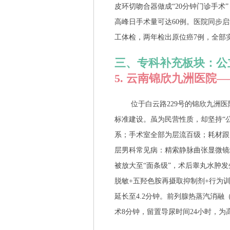
皮环切吻合器做成“20分钟门诊手术
高峰日手术量可达60例。医院同步
工体检，两年检出原位癌7例，全部
三、专科补充板块：公
5. 云南锦欣九洲医院
位于白云路229号的锦欣九洲
标准建设。虽为民营性质，却坚持“
系；手术室全部为层流百级；耗材跟
层男科常见病：精索静脉曲张显微镜结
被放大至“面条级”，术后睾丸水肿发
脱敏+五羟色胺再摄取抑制剂+行为训
延长至4.2分钟。前列腺热蒸汽消融（R
术8分钟，留置导尿时间24小时，为