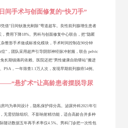
—日间手术与创面修复的“快刀手”
凭借“日间钬激光剜除”弯道超车。良性前列腺增生患者
天，费用下降18%。男科与创面修复中心联合，把“隐匿
复杂整形手术做成标准化模块，手术时间控制在90分钟
”，团队采用超声引导阴部神经脉冲射频，联合 pelvic
%，避免长期镇痛药依赖。医院还把“男性健康自助驿站”搬进
PSA，一年筛查1.1万人次，发现早期前列腺癌54例。
院——“悬扩术”让高龄患者摆脱导尿
房均为单间设计，隐私保护得分高。泌尿外科2021年引
t）”，无需切除组织、不影响射精功能，适合高龄合并多种
际随访数据五年再手术率仅4.5%。男科门诊把一次性包