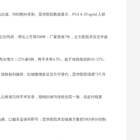
A比值、MRI靶向穿刺。昆华医院数据显示，PSA 4–10 ng/ml 人群
2次同房，理论上可用100年；厂家质保7年，云大医院术后五年故
次增大＞25%者6例，再手术率4.3%，低于传统电切的10–15%。
/L”，排除前列腺癌、红细胞增多症后方可替代；昆华医院强调“3个月
入云南省日间手术目录，报销比例与传统住院一致，但起付线更
灼感，口服非甾体药即可；昆华医院术后镇痛方案把NRS评分控制