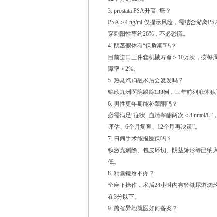
3. prostata PSA升高=癌？
PSA＞4 ng/ml 仅提示风险，需结合游离PS
穿刺阳性率约26%，不必恐慌。
4. 阴茎假体有“保质期”吗？
目前进口三件套机械寿命＞10万次，按每周
障率＜2%。
5. 热蒸汽消融术后会复发吗？
锦欣九洲医院跟踪138例，三年前列腺体积再
6. 男性更年期能补睾酮吗？
必需满足“症状+血清睾酮两次＜8 nmol
评估、6个月复查、12个月再决策”。
7. 日间手术能报医保吗？
钬激光剜除、包皮环切、阴茎矫形等已纳
低。
8. 精囊镜疼不疼？
全麻下操作，术后24小时内有轻微尿道烧
在3分以下。
9. 跨省异地就医如何备案？