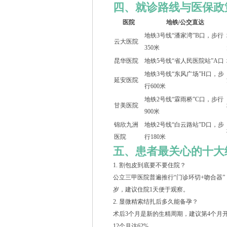
四、就诊路线与医保政
医院
地铁/公交直达
地铁3号线“潘家湾”B口，步行
云大医院
350米
昆华医院
地铁5号线“省人民医院站”A口
地铁3号线“东风广场”H口，步
延安医院
行600米
地铁2号线“霖雨桥”C口，步行
甘美医院
900米
锦欣九洲
地铁2号线“白云路站”D口，步
医院
行180米
五、患者最关心的十大
1. 割包皮到底要不要住院？
公立三甲医院普遍推行“门诊环切+吻合器
岁，建议住院1天便于观察。
2. 显微精索结扎后多久能备孕？
术后3个月是新的生精周期，建议第4个月
12个月达62%。