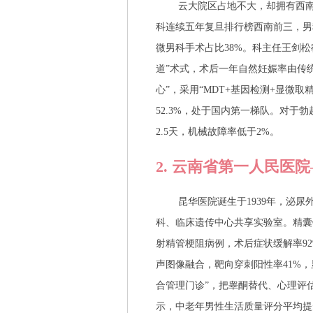
云大院区占地不大，却拥有西南
科连续五年复旦排行榜西南前三，男科
微男科手术占比38%。科主任王剑松
道”术式，术后一年自然妊娠率由传统
心”，采用“MDT+基因检测+显微取
52.3%，处于国内第一梯队。对于
2.5天，机械故障率低于2%。
2. 云南省第一人民医
昆华医院诞生于1939年，泌尿
科、临床遗传中心共享实验室。精囊
射精管梗阻病例，术后症状缓解率92%。前列
声图像融合，靶向穿刺阳性率41%，
合管理门诊”，把睾酮替代、心理评
示，中老年男性生活质量评分平均提