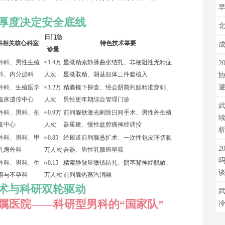
厚度决定安全底线
日门急
科相关核心科室
特色技术举要
诊量
外科、男性生殖
≈1.4万
显微精索静脉曲张结扎、非梗阻性无精症
2
科、内分泌科
人次
显微取精、阴茎假体三件套植入
外科、生殖医学
≈1.2万
精囊镜下探查、经会阴前列腺精准穿刺、
临床遗传中心
人次
男性更年期综合管理门诊
武
外科、男科、创
≈0.9万
前列腺钬激光剜除日间手术、男性外生殖
复中心
人次
器重建、慢性盆腔痛神经调控
外科、男科、甲
≈0.85
经尿道前列腺悬扩术、一次性包皮环切吻
2
乳房外科
万人次
合器、男性乳腺癌早筛
外科、男科、生
≈0.15
精索静脉显微镜结扎、阴茎背神经脱敏、
康与不孕科
万人次
前列腺热蒸汽消融
术与科研双轮驱动
武
附属医院——科研型男科的“国家队”