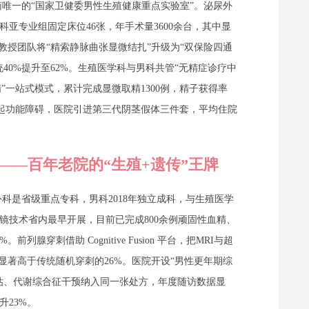
唯一的“国家卫健委男性生殖健康重点实验室”。泌尿外
亚专业组固定床位46张，年手术量3600余台，其中显
教授团队将“精索静脉曲张显微结扎”升级为“双保险四通
40%提升至62%。生殖医学科与男科共管“无精症诊疗中
精”一站式模式，累计完成显微取精1300例，精子获得率
勃起功能障碍，医院引进第三代阴茎假体三件套，平均住院
院——百年老院的“生殖+遗传”王牌
外科是省级重点专科，男科2018年独立成科，与生殖医学
镜技术省内最早开展，目前已完成800余例顽固性血精、
腺穿刺借助 Cognitive Fusion 平台，把MRI与超
显著高于传统随机穿刺的26%。医院开设“男性更年期综
估、代谢综合征干预纳入同一张处方，年度随访数据显
升23%。