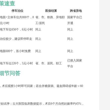
策速查
停车泊位
医保结算
跨省异地
地面+立体车位共800个，8
省、市、铁路、异地职
国家平台已
元/小时
工/居民
开通
地下车位650个，6元/小时
同上
同上
泊位较少，建议即停即走
同上
同上
地面600个，首小时免费
同上
同上
已接入国家
地下车位220个，5元/小时
省、市、居民、职工
平台
细节问答
”，术后观察1小时即可回家；若合并糖尿病、凝血障碍或年龄＞60
开始试孕；云大医院临床数据提示，术后6个月自然妊娠率约45%，