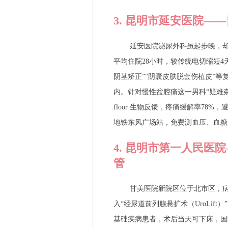
3. 昆明市延安医院—
延安医院泌尿外科虽起步晚，却
平均住院28小时，较传统电切缩短4
阴茎矫正”“阴囊皮肤脱套伤植皮”等
内。针对慢性盆腔痛这一男科“疑难杂症
floor 生物反馈，疼痛缓解率78
地铁东风广场站，免费测血压、血糖、
4. 昆明市第一人民医
管
甘美医院新院区位于北市区，病
入“经尿道前列腺悬扩术（UroLif
基础疾病患者，术后当天可下床，国