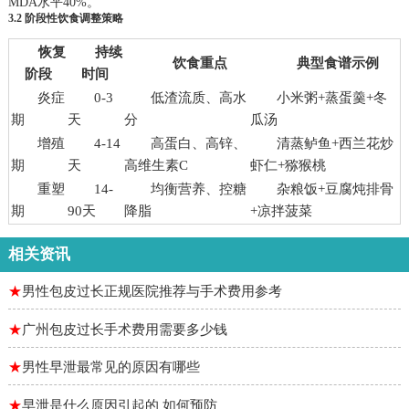
MDA水平40%。
3.2 阶段性饮食调整策略
恢复
持续
饮食重点
典型食谱示例
阶段
时间
炎症
0-3
低渣流质、高水
小米粥+蒸蛋羹+冬
期
天
分
瓜汤
增殖
4-14
高蛋白、高锌、
清蒸鲈鱼+西兰花炒
期
天
高维生素C
虾仁+猕猴桃
重塑
14-
均衡营养、控糖
杂粮饭+豆腐炖排骨
期
90天
降脂
+凉拌菠菜
相关资讯
★
男性包皮过长正规医院推荐与手术费用参考
★
广州包皮过长手术费用需要多少钱
★
男性早泄最常见的原因有哪些
★
早泄是什么原因引起的 如何预防