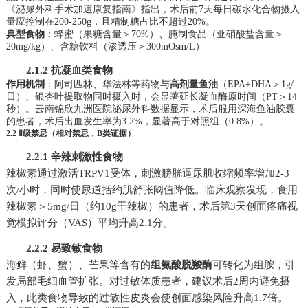
《泌尿外科手术加速康复指南》指出，术后前7天每日碳水化合物摄入
量应控制在200-250g，且精制糖占比不超过20%。
典型食物
：蜂蜜（果糖含量＞70%）、腌制食品（亚硝酸盐含量＞
20mg/kg）、含糖饮料（渗透压＞300mOsm/L）
2.1.2 抗凝血类食物
作用机制
：阿司匹林、华法林等药物与
高剂量鱼油
（EPA+DHA＞1g/
日）、银杏叶提取物同时摄入时，会显著延长凝血酶原时间（PT＞14
秒）。云南锦欣九洲医院泌尿外科数据显示，术后服用深海鱼油胶囊
的患者，术后出血发生率为3.2%，显著高于对照组（0.8%）。
2.2 Ⅱ级禁忌（相对禁忌，B类证据）
2.2.1 辛辣刺激性食物
辣椒素通过激活TRPV1受体，刺激膀胱逼尿肌收缩频率增加2-3
次/小时，同时使尿道括约肌舒张阈值降低。临床观察发现，食用
辣椒素＞5mg/日（约10g干辣椒）的患者，术后第3天创面疼痛视
觉模拟评分（VAS）平均升高2.1分。
2.2.2 易致敏食物
海鲜（虾、蟹）、芒果等含有的
组氨酸脱羧酶
可转化为组胺，引
发局部毛细血管扩张。对过敏体质患者，建议术后2周内避免摄
入，此类食物导致的过敏性皮炎会使创面感染风险升高1.7倍。