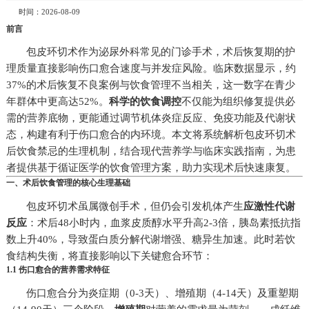
时间：2026-08-09
前言
包皮环切术作为泌尿外科常见的门诊手术，术后恢复期的护
理质量直接影响伤口愈合速度与并发症风险。临床数据显示，约
37%的术后恢复不良案例与饮食管理不当相关，这一数字在青少
年群体中更高达52%。
科学的饮食调控
不仅能为组织修复提供必
需的营养底物，更能通过调节机体炎症反应、免疫功能及代谢状
态，构建有利于伤口愈合的内环境。本文将系统解析包皮环切术
后饮食禁忌的生理机制，结合现代营养学与临床实践指南，为患
者提供基于循证医学的饮食管理方案，助力实现术后快速康复。
一、术后饮食管理的核心生理基础
包皮环切术虽属微创手术，但仍会引发机体产生
应激性代谢
反应
：术后48小时内，血浆皮质醇水平升高2-3倍，胰岛素抵抗指
数上升40%，导致蛋白质分解代谢增强、糖异生加速。此时若饮
食结构失衡，将直接影响以下关键愈合环节：
1.1 伤口愈合的营养需求特征
伤口愈合分为炎症期（0-3天）、增殖期（4-14天）及重塑期