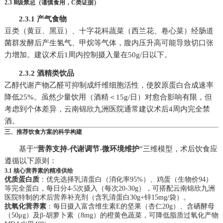
2.3 Ⅲ级禁忌（谨慎食用，C类证据）
2.3.1 产气食物
豆类（黄豆、黑豆）、十字花科蔬菜（西兰花、卷心菜）经肠道
菌群发酵后产生氢气、甲烷等气体，腹内压升高可能导致切口张
力增加。建议术后1周内控制摄入量在50g/日以下。
2.3.2 酒精类饮品
乙醇代谢产物乙醛可抑制成纤维细胞活性，使胶原蛋白合成速率
降低25%。虽然少量饮用（酒精＜15g/日）对愈合影响有限，但
考虑到个体差异，云南锦欣九洲医院通常建议术后4周内完全禁
酒。
三、推荐饮食方案的科学构建
基于“
营养支持-代谢调节-微环境维护
”三维模型，术后饮食应
遵循以下原则：
3.1 核心营养素的精准供给
优质蛋白质
：优先选择乳清蛋白（消化率95%）、鸡蛋（生物价94）
等完全蛋白，每日分4-5次摄入（每次20-30g），可搭配云南锦欣九洲
医院特制的术后营养补充剂（含乳清蛋白30g+锌15mg/袋）。
抗氧化营养素
：每日摄入富含维生素E的坚果（杏仁20g）、含硒酵母
（50μg）及β-胡萝卜素（8mg）的橙黄色蔬菜，可降低脂质过氧化产物