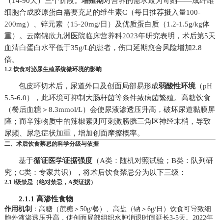
（14-90天）三个阶段。
增殖期
对营养的需求最为苛刻——成纤维
细胞合成胶原蛋白需要充足的维生素C（每日推荐摄入量100-
200mg）、锌元素（15-20mg/日）及优质蛋白质（1.2-1.5g/kg体
重）。云南锦欣九洲医院临床营养科2023年研究表明，术后第5天
血清白蛋白水平低于35g/L的患者，伤口延期愈合风险增加2.8
倍。
1.2 饮食对泌尿生殖系统微环境的影响
包皮环切术后，尿道外口及创面局部易形成
弱酸性环境
（pH
5.5-6.0），此环境可抑制大肠杆菌等条件致病菌繁殖。高糖饮食
（餐后血糖＞8.3mmol/L）会使尿液渗透压升高，破坏尿道黏膜屏
障；而辛辣物质中的辣椒素则可刺激膀胱三角区神经末梢，导致
尿频、尿急症状加重，增加创面摩擦概率。
二、术后饮食禁忌的科学分级与依据
基于
循证医学证据强度
（A类：随机对照试验；B类：队列研
究；C类：专家共识），将术后饮食禁忌分为以下三级：
2.1 Ⅰ级禁忌（绝对禁忌，A类证据）
2.1.1 高渗性食物
作用机制
：高糖（蔗糖＞50g/餐）、高盐（钠＞6g/日）饮食可导致细
胞外液渗透压升高，使创面局部组织水肿消退时间延长3-5天。2022年